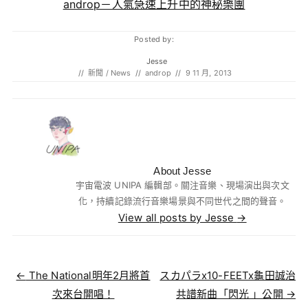
androp－人氣急速上升中的神秘樂團
Posted by:
Jesse
//
新聞 / News
//
androp
//
9 11 月, 2013
About Jesse
宇宙電波 UNIPA 編輯部。關注音樂、現場演出與次文
化，持續記錄流行音樂場景與不同世代之間的聲音。
View all posts by Jesse
→
Post navigation
←
The National明年2月將首
スカパラx10-FEETx龜田誠治
次來台開唱！
共譜新曲「閃光 」公開
→