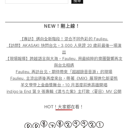
搜尋
NEW！剛上線！
【專訪】邁向全新階段！混合不同色彩的 Faulieu.
【訪問】AKASAKI 快閃台北，3,000 人見證 20 歲前最後一場演
出
【現場報導】跨越語言與大海，Faulieu. 用最純粹的樂團聲響再次
與台北相遇
Faulieu. 再訪台北，期待帶來「超越錄音音源」的現場
Faulieu. 主流出道後再度來台，帶著《MiX》展現進化新姿態
羊文學登上金曲獎舞台，10 月首度前進高雄開唱
indigo la End 第 9 張專輯《満ちた紫》主打歌〈夏目〉MV 公開
HOT！大家都在看！