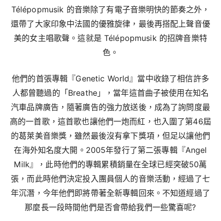
Télépopmusik 的音樂除了有電子音樂明快的節奏之外，
還帶了大家印象中法國的優雅旋律，最後再搭配上聲音優
美的女主唱歌聲。這就是 Télépopmusik 的招牌音樂特
色。
他們的首張專輯『Genetic World』當中收錄了相信許多
人都曾聽過的「Breathe」，當年這首曲子被使用在知名
汽車品牌廣告，隨著廣告的強力放送後，成為了詢問度最
高的一首歌，這首歌也讓他們一炮而紅，也入圍了第46屆
的葛萊美音樂獎，雖然最後沒有拿下獎項，但足以讓他們
在海外知名度大開。2005年發行了第二張專輯『Angel
Milk』，此時他們的專輯累積銷量在全球已經突破50萬
張，而此時他們決定投入團員個人的音樂活動，經過了七
年沉潛，今年他們即將帶著全新專輯回來。不知道經過了
那麼長一段時間他們是否會帶給我們一些驚喜呢?