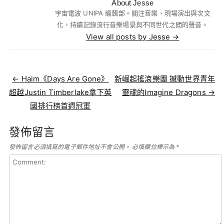
About Jesse
宇宙電波 UNIPA 編輯部。關注音樂、現場演出與次文
化，持續記錄流行音樂場景與不同世代之間的聲音。
View all posts by Jesse
→
Post navigation
←
Haim《Days Are Gone》
新崛起搖滾樂團 撼動世界青年
超越Justin Timberlake拿下英
靈魂的Imagine Dragons
→
國排行榜首週冠軍
發佈留言
發佈留言必須填寫的電子郵件地址不會公開。
必填欄位標示為
*