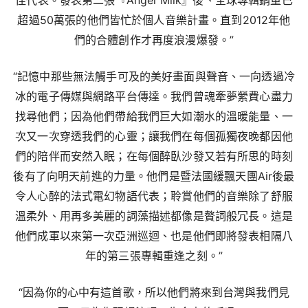
佳代表。發表第二張『Angel Milk』後、全球專輯銷量已
超過50萬張的他們皆忙於個人音樂計畫。直到2012年他
們的合體創作才再度浪漫爆發。”
“記憶中那些無法觸手可及的美好畫面與聲音、一向透過冷
冰的電子傳媒與網路平台傳達。我們曾魂牽夢縈費心盡力
找尋他們；因為他們帶給我們巨大如潮水的溫暖能量、一
次又一次穿透我們的心靈；讓我們在每個孤獨夜晚都因他
們的陪伴而安然入眠；在每個醉臥沙發又若有所思的時刻
後有了向明天前進的力量。他們是暨法國緩飄天團Air後最
令人心醉的法式電幻物語代表；聆賞他們的音樂除了舒服
溫柔外、用再多美麗的詞藻描述都像是贅詞般冗長。這是
他們成軍以來第一次亞洲巡迴、也是他們即將發表相隔八
年的第三張專輯重逢之刻。”
“因為你的心中有這首歌，所以他們將來到台灣與我們見