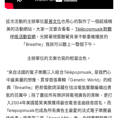
這次活動的主辦單位
翠普文化
也用心的製作了一個超級精
美的活動網站，大家一定要去看看 –
Télépopmusik聆聽
呼吸活動官網
，光開著視窗聽著背景不斷重複播放的
「Breathe」我就可以聽上一整個下午。
主辦單位的文案也寫的相當出色。
“來自法國的電子樂團三人組合Télépopmusik, 是我們心
中最美麗的想像、貫穿首張專輯『Genetic World』的經
典『Breathe』把悲傷歌詞深藏在恬淡電氣層層編織出勇
氣的羽翼中；除了囊括所有樂評與電視廣告的青睞、更打
入2004年美國葛萊美獎獲得最佳電音金曲錄音提名。而
Telepopmusik也成為所有廣告主最愛的法式電子樂團最