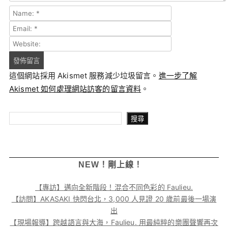
這個網站採用 Akismet 服務減少垃圾留言。
進一步了解
Akismet 如何處理網站訪客的留言資料
。
搜尋
搜尋
NEW！剛上線！
【專訪】邁向全新階段！混合不同色彩的 Faulieu.
【訪問】AKASAKI 快閃台北，3,000 人見證 20 歲前最後一場演
出
【現場報導】跨越語言與大海，Faulieu. 用最純粹的樂團聲響再次