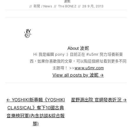
波妮
//
新聞 / News
//
The BONEZ
//
28 9 月, 2013
About 波妮
Hi 我是編輯 pony :) 目前正在 #u5mr 努力培養新東
西，如果你喜歡我的文章，可以點這個網址看到更多不同
主題唷！ >>
www.u5mr.com
View all posts by 波妮
→
Post navigation
←
YOSHIKI新專輯《YOSHIKI
星野源出院 官網發表近況
→
CLASSICAL》奪下10國古典
音樂榜冠軍(內含訪談&綜合報
導)