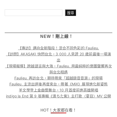
搜尋
搜尋
NEW！剛上線！
【專訪】邁向全新階段！混合不同色彩的 Faulieu.
【訪問】AKASAKI 快閃台北，3,000 人見證 20 歲前最後一場演
出
【現場報導】跨越語言與大海，Faulieu. 用最純粹的樂團聲響再次
與台北相遇
Faulieu. 再訪台北，期待帶來「超越錄音音源」的現場
Faulieu. 主流出道後再度來台，帶著《MiX》展現進化新姿態
羊文學登上金曲獎舞台，10 月首度前進高雄開唱
indigo la End 第 9 張專輯《満ちた紫》主打歌〈夏目〉MV 公開
HOT！大家都在看！