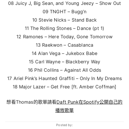
08 Juicy J, Big Sean, and Young Jeezy – Show Out
09 TNGHT – Bugg’n
10 Stevie Nicks – Stand Back
11 The Rolling Stones – Dance (pt 1)
12 Ramones – Here Today, Gone Tomorrow
13 Raekwon – Casablanca
14 Alan Vega – Jukebox Babe
15 Carl Wayne – Blackberry Way
16 Phil Collins – Against All Odds
17 Ariel Pink’s Haunted Graffiti – Only In My Dreams
18 Major Lazer – Get Free [ft. Amber Coffman]
想看Thomas的歌單請看
Daft Punk在Spotify公開自己的
播放歌單
Posted by: