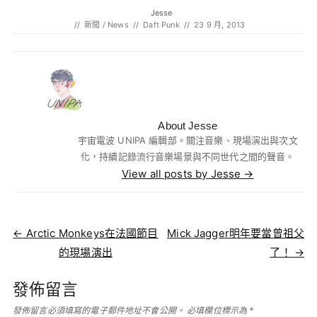
Jesse
//
新聞 / News
//
Daft Punk
//
23 9 月, 2013
About Jesse
宇宙電波 UNIPA 編輯部。關注音樂、現場演出與次文
化，持續記錄流行音樂場景與不同世代之間的聲音。
View all posts by Jesse
→
Post navigation
←
Arctic Monkeys在法國節目
Mick Jagger明年要當曾祖父
的現場演出
了！
→
發佈留言
發佈留言必須填寫的電子郵件地址不會公開。
必填欄位標示為
*