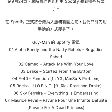
是9月24號，屆時我們也能利用 Spotify 聽到這些音樂
了。
在 Spotify 正式將台灣納入服務範圍之前，我們只能先用
手動的方式搜尋了。
Guy-Man 的 Spotify 歌單
01 Alpha Bondy and the Natty Rebels – Brigadier
Sabari
02 Cameo – Attack Me With Your Love
03 Drake – Started From the Bottom
04 E-40 – Function [ft. YG, IAmSu & Problem]
05 Rocko – U.O.E.N.O. [ft. Rick Ross and Drake]
06 Sky Ferreira – Everything Is Embarassing
07 Maurice Revel – Pavane Pour Une Infante Defunte
(Pavane For A Dead Princess)