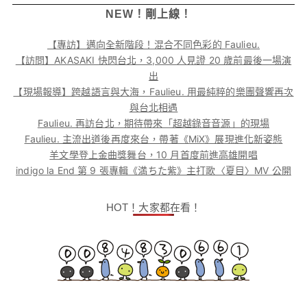
NEW！剛上線！
【專訪】邁向全新階段！混合不同色彩的 Faulieu.
【訪問】AKASAKI 快閃台北，3,000 人見證 20 歲前最後一場演
出
【現場報導】跨越語言與大海，Faulieu. 用最純粹的樂團聲響再次
與台北相遇
Faulieu. 再訪台北，期待帶來「超越錄音音源」的現場
Faulieu. 主流出道後再度來台，帶著《MiX》展現進化新姿態
羊文學登上金曲獎舞台，10 月首度前進高雄開唱
indigo la End 第 9 張專輯《満ちた紫》主打歌〈夏目〉MV 公開
HOT！大家都在看！