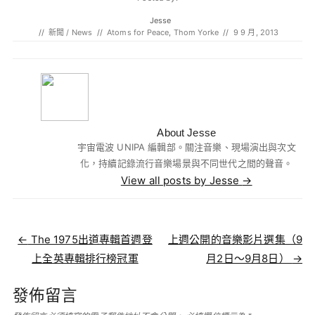
Jesse
//
新聞 / News
//
Atoms for Peace
,
Thom Yorke
//
9 9 月, 2013
About Jesse
宇宙電波 UNIPA 編輯部。關注音樂、現場演出與次文
化，持續記錄流行音樂場景與不同世代之間的聲音。
View all posts by Jesse
→
Post navigation
←
The 1975出道專輯首週登
上週公開的音樂影片選集（9
上全英專輯排行榜冠軍
月2日～9月8日）
→
發佈留言