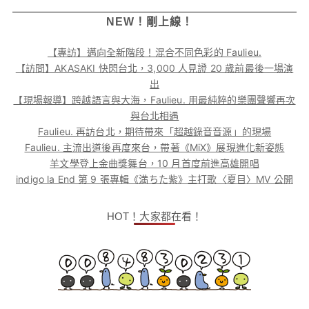
NEW！剛上線！
【專訪】邁向全新階段！混合不同色彩的 Faulieu.
【訪問】AKASAKI 快閃台北，3,000 人見證 20 歲前最後一場演
出
【現場報導】跨越語言與大海，Faulieu. 用最純粹的樂團聲響再次
與台北相遇
Faulieu. 再訪台北，期待帶來「超越錄音音源」的現場
Faulieu. 主流出道後再度來台，帶著《MiX》展現進化新姿態
羊文學登上金曲獎舞台，10 月首度前進高雄開唱
indigo la End 第 9 張專輯《満ちた紫》主打歌〈夏目〉MV 公開
HOT！大家都在看！