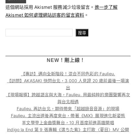
這個網站採用 Akismet 服務減少垃圾留言。
進一步了解
Akismet 如何處理網站訪客的留言資料
。
搜尋
搜尋
NEW！剛上線！
【專訪】邁向全新階段！混合不同色彩的 Faulieu.
【訪問】AKASAKI 快閃台北，3,000 人見證 20 歲前最後一場演
出
【現場報導】跨越語言與大海，Faulieu. 用最純粹的樂團聲響再次
與台北相遇
Faulieu. 再訪台北，期待帶來「超越錄音音源」的現場
Faulieu. 主流出道後再度來台，帶著《MiX》展現進化新姿態
羊文學登上金曲獎舞台，10 月首度前進高雄開唱
indigo la End 第 9 張專輯《満ちた紫》主打歌〈夏目〉MV 公開