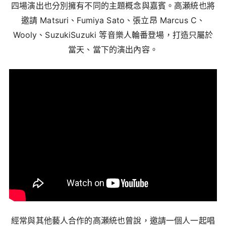
四場演出也分別擁有不同的主題概念與嘉賓。高瀬統也將
邀請 Matsuri、Fumiya Sato、張立昂 Marcus C、
Wooly、SuzukiSuzuki 等音樂人輪番登場，打造只屬於
當天、當下的演出內容。
經常與其他藝人合作的高瀬統也曾說，邀請一個人一起唱