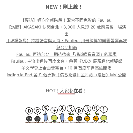
NEW！剛上線！
【專訪】邁向全新階段！混合不同色彩的 Faulieu.
【訪問】AKASAKI 快閃台北，3,000 人見證 20 歲前最後一場演
出
【現場報導】跨越語言與大海，Faulieu. 用最純粹的樂團聲響再次
與台北相遇
Faulieu. 再訪台北，期待帶來「超越錄音音源」的現場
Faulieu. 主流出道後再度來台，帶著《MiX》展現進化新姿態
羊文學登上金曲獎舞台，10 月首度前進高雄開唱
indigo la End 第 9 張專輯《満ちた紫》主打歌〈夏目〉MV 公開
HOT！大家都在看！