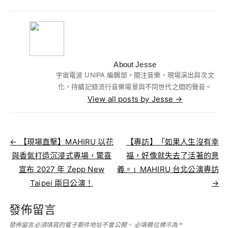
About Jesse
宇宙電波 UNIPA 編輯部。關注音樂、現場演出與次文
化，持續記錄流行音樂場景與不同世代之間的聲音。
View all posts by Jesse
→
Post navigation
←
【現場直擊】MAHIRU 以花
【專訪】「如果人生沒有幸
與香氣打造沉浸式專場，驚喜
福，好像就失去了活著的意
宣布 2027 年 Zepp New
義。」MAHIRU 台北公演專訪
Taipei 兩日公演！
→
發佈留言
發佈留言必須填寫的電子郵件地址不會公開。
必填欄位標示為
*