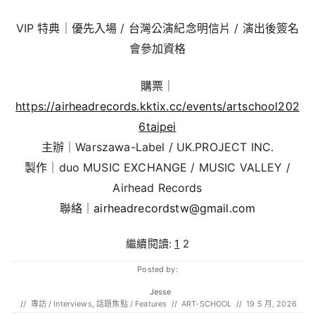
VIP 特典｜優先入場 / 台灣公演紀念明信片 / 演出後簽名
會參加資格
購票｜
https://airheadrecords.kktix.cc/events/artschool202
6taipei
主辦｜Warszawa-Label / UK.PROJECT INC.
製作｜duo MUSIC EXCHANGE / MUSIC VALLEY /
Airhead Records
聯絡｜
airheadrecordstw@gmail.com
繼續閱讀:
1
2
Posted by:
Jesse
//
專訪 / Interviews
,
話題焦點 / Features
//
ART-SCHOOL
//
19 5 月, 2026