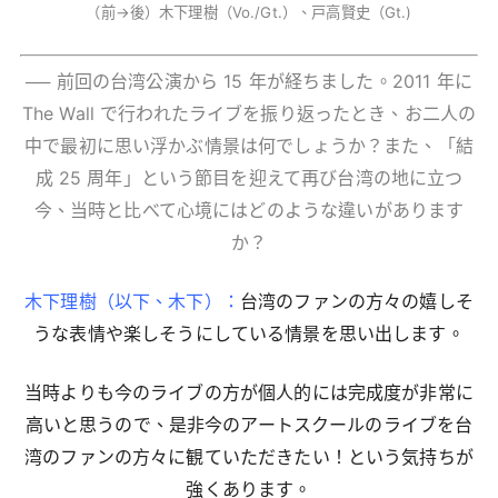
（前→後）木下理樹（Vo./Gt.）、戸高賢史（Gt.)
── 前回の台湾公演から 15 年が経ちました。2011 年に
The Wall で行われたライブを振り返ったとき、お二人の
中で最初に思い浮かぶ情景は何でしょうか？また、「結
成 25 周年」という節目を迎えて再び台湾の地に立つ
今、当時と比べて心境にはどのような違いがあります
か？
木下理樹（以下、木下）：
台湾のファンの方々の嬉しそ
うな表情や楽しそうにしている情景を思い出します。
当時よりも今のライブの方が個人的には完成度が非常に
高いと思うので、是非今のアートスクールのライブを台
湾のファンの方々に観ていただきたい！という気持ちが
強くあります。