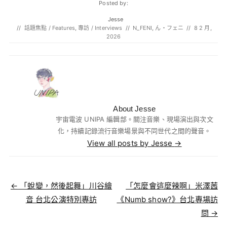
Posted by:
Jesse
//
話題焦點 / Features
,
專訪 / Interviews
//
N_FENI
,
ん・フェニ
//
8 2 月,
2026
About Jesse
宇宙電波 UNIPA 編輯部。關注音樂、現場演出與次文
化，持續記錄流行音樂場景與不同世代之間的聲音。
View all posts by Jesse
→
Post navigation
←
「蛻變，然後起舞」川谷繪
「怎麼會這麼辣啊」米澤茜
音 台北公演特別專訪
《Numb show?》台北專場訪
問
→