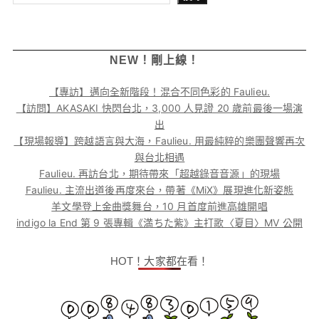
NEW！剛上線！
【專訪】邁向全新階段！混合不同色彩的 Faulieu.
【訪問】AKASAKI 快閃台北，3,000 人見證 20 歲前最後一場演
出
【現場報導】跨越語言與大海，Faulieu. 用最純粹的樂團聲響再次
與台北相遇
Faulieu. 再訪台北，期待帶來「超越錄音音源」的現場
Faulieu. 主流出道後再度來台，帶著《MiX》展現進化新姿態
羊文學登上金曲獎舞台，10 月首度前進高雄開唱
indigo la End 第 9 張專輯《満ちた紫》主打歌〈夏目〉MV 公開
HOT！大家都在看！