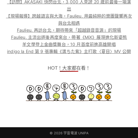
【訪問】AKASAKI 快閃台北，3,000 人見證 20 歲前最後一場演
出
【現場報導】跨越語言與大海，Faulieu. 用最純粹的樂團聲響再次
與台北相遇
Faulieu. 再訪台北，期待帶來「超越錄音音源」的現場
Faulieu. 主流出道後再度來台，帶著《MiX》展現進化新姿態
羊文學登上金曲獎舞台，10 月首度前進高雄開唱
indigo la End 第 9 張專輯《満ちた紫》主打歌〈夏目〉MV 公開
HOT！大家都在看！
© 2026
宇宙電波 UNIPA