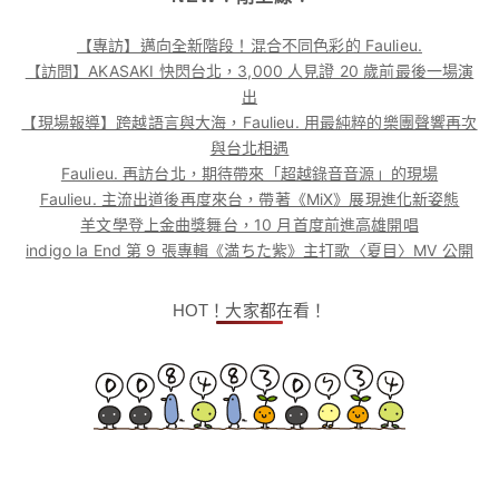
【專訪】邁向全新階段！混合不同色彩的 Faulieu.
【訪問】AKASAKI 快閃台北，3,000 人見證 20 歲前最後一場演
出
【現場報導】跨越語言與大海，Faulieu. 用最純粹的樂團聲響再次
與台北相遇
Faulieu. 再訪台北，期待帶來「超越錄音音源」的現場
Faulieu. 主流出道後再度來台，帶著《MiX》展現進化新姿態
羊文學登上金曲獎舞台，10 月首度前進高雄開唱
indigo la End 第 9 張專輯《満ちた紫》主打歌〈夏目〉MV 公開
HOT！大家都在看！