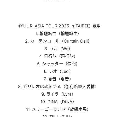
《YUURI ASIA TOUR 2025 in TAIPEI》歌單
1. 輪迴転生（輪迴轉生）
2. カーテンコール（Curtain Call）
3. うぉ（Wo）
4. 飛行船（飛行船）
5. シャッター（快門）
6. レオ（Leo）
7. 夏音（夏音）
8. ガリレオは恋をする（伽利略墜入愛情）
9. ライラ（Lyra）
10. DiNA（DiNA）
11. メリーゴーランド（旋轉木馬）
12. Till I（Till I）