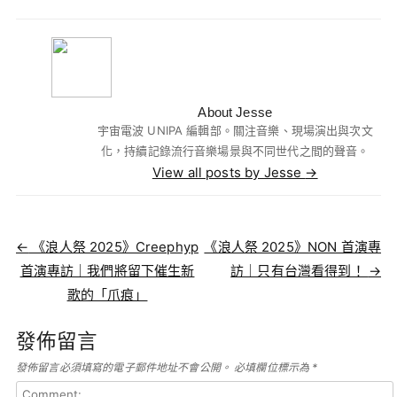
About Jesse
宇宙電波 UNIPA 編輯部。關注音樂、現場演出與次文
化，持續記錄流行音樂場景與不同世代之間的聲音。
View all posts by Jesse
→
Post navigation
←
《浪人祭 2025》Creephyp
《浪人祭 2025》NON 首演專
首演專訪｜我們將留下催生新
訪｜只有台灣看得到！
→
歌的「爪痕」
發佈留言
發佈留言必須填寫的電子郵件地址不會公開。
必填欄位標示為
*