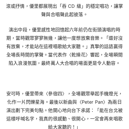
滾或抒情，優里都展現出「吞 CD 級」的穩定唱功，讓掌
聲與合唱聲此起彼落。
演出中段，優里感性地回憶起六年前仍在街頭演唱的時
期，當時觀眾寥寥無幾，讓他一度想放棄音樂。「還好沒
有放棄，才能站在這裡唱歌給大家聽。」真摯的話語贏得
全場長時間的掌聲。當代表作〈乾燥花〉響起，全場瞬間
陷入浪漫氛圍，最終萬人大合唱的場面更是令人動容。
安可時，優里帶來〈參宿四〉，全場觀眾舉起手機燈光，
化作一片閃爍星海。最後以新曲與〈Peter Pan〉為兩日
演出劃下完美句點。他開心地向台下承諾：「能在台北被
這樣呼喊名字，我真的很感動、很開心，一定會再來唱歌
給大家聽的！」