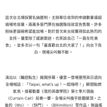
這次台北場採實名抽選制，主辦單位收到的申請數量遠超
過場地容量，兩萬多張門票在抽選階段就宣告售罄，許多
粉絲更敲碗希望能加場。對於首次來台就獲得如此熱烈的
支持，優里除了感謝歌迷，也笑說自己「一直在吃美
食」，並多次以一句「最喜歡台北的大家了！」向台下告
白，現場尖叫聲不斷。
演出以〈輪迴転生〉揭開序幕，優里一登場便用英日語向
全場喊話：「Taipei, what’s up！一起嗨吧！」瞬間點燃
氣氛。接著動畫《我的英雄學院》第七季片頭曲
〈Curtain Call〉前奏一響，全場尖叫幾乎掀翻屋頂。之
後的〈Wo〉、〈快門〉、〈Billimillion〉等作品，無論搖