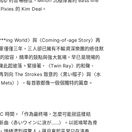
的音場極佳，Minori 沉穩厚實的 Bass line
es 的 Kim Deal。
**ing World〉與〈Coming-of-age Story〉再
軍僅僅三年，三人卻已擁有不輸資深樂團的絕佳默
戰妝的妝容，精準的鼓點與強大氣場，早已是現場的
聲此起彼落。緊接著，〈Twin Ray〉的和聲、
向 The Strokes 致意的〈黒い帽子〉與〈水
he Mets〉），每首歌都像一個個獨特的篇章。
MC 時間。「作為最終場，怎麼可能就這樣結
新曲〈赤いワインに涙が……〉。以斑鳩琴為骨
，情緒濃烈得驚人。蓮月拿起平常只在演奏