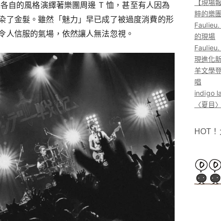
【現場報
以各自的風格演繹著樂團周邊 T 恤，甚至有人因為
粹的樂
染了金髮。雖然「魅力」早已成了被過度消費的形
Faul
令人信服的氣場，依然讓人無法忽視。
的現場
Faul
現進化
羊文學登
唱
indig
〈夏目〉
HOT