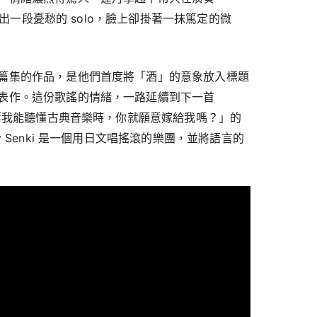
，刷出一段憂愁的 solo，臉上卻掛著一抹篤定的微
篇集的作品，是他們首度將「酒」的意象放入標題
表作。這份歌謠的情緒，一路延續到下一首
「等我能聽懂古典音樂時，你就願意嫁給我嗎？」的
y Senki 是一個用日文唱搖滾的樂團，並將語言的