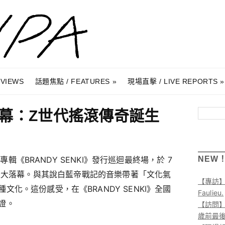
RVIEWS
話題焦點 / FEATURES
現場直擊 / LIVE REPORTS
幕：Z世代搖滾傳奇誕生
搜尋
張專輯《BRANDY SENKI》發行巡迴最終場，於 7
NEW
juku 盛大落幕。與其說白藍帝戰記的音樂帶著「文化氣
【專訪
化。這份感受，在《BRANDY SENKI》全國
Faulieu.
證。
【訪問】A
歲前最