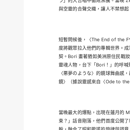
ラ」的大合唱中徹底沸騰。當晚 Zepp 
與空靈的合聲交織，讓人不禁想起 Pixi
短暫問候後，〈The End of the F*
度將觀眾拉入他們的專輯世界。成
契。Bori 畫著猶如美洲原住民
靈魂人物，台下「Bori！」的呼喊
〈悪夢のような〉的鏡球舞曲感，再到
鏡〉（據說靈感來自〈Ode to t
當晚最大的爆點，出現在蓮月的 
束？」話音剛落，他們首度公開了
幹，融合了昭和歌謠的旋律與詞意