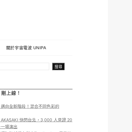
關於宇宙電波 UNIPA
搜尋
！剛上線！
】邁向全新階段！混合不同色彩的
KASAKI 快閃台北，3,000 人見證 20
後一場演出