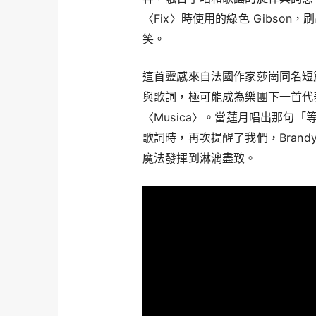
〈Fix〉時使用的綠色 Gibson
笑。
這首靈感來自法國作家莎崗同名短
與歌詞，極可能成為樂團下一首代
〈Musica〉。當蓮月唱出那句
歌詞時，再次提醒了我們，Brand
魔法發揮到淋漓盡致。