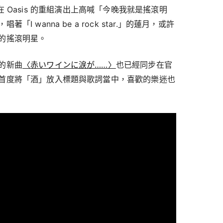
er 在 Oasis 的重組演出上高喊「今晚我就是搖滾明
 wanna be a rock star.」的蓮月，或許
的搖滾明星。
的新曲
〈赤いワインに涙が……〉
也已經同步在官
首度將「酒」放入標題與歌詞當中，喜歡的樂迷也