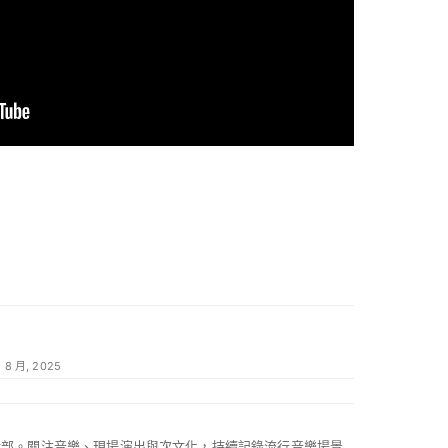
2 8 月, 2025
 編輯部。關注音樂、現場演出與次文化，持續記錄流行音樂場景