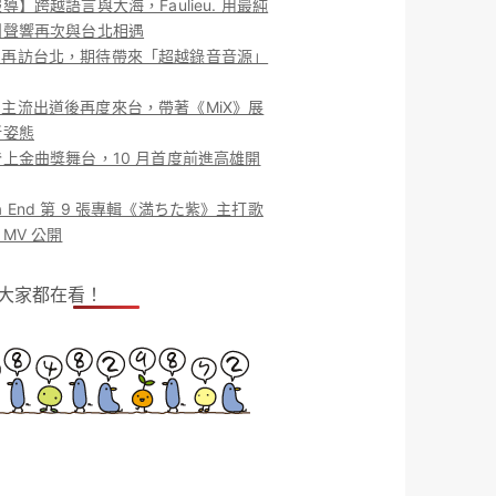
導】跨越語言與大海，Faulieu. 用最純
團聲響再次與台北相遇
ieu. 再訪台北，期待帶來「超越錄音音源」
ieu. 主流出道後再度來台，帶著《MiX》展
新姿態
上金曲獎舞台，10 月首度前進高雄開
o la End 第 9 張專輯《満ちた紫》主打歌
MV 公開
！大家都在看！