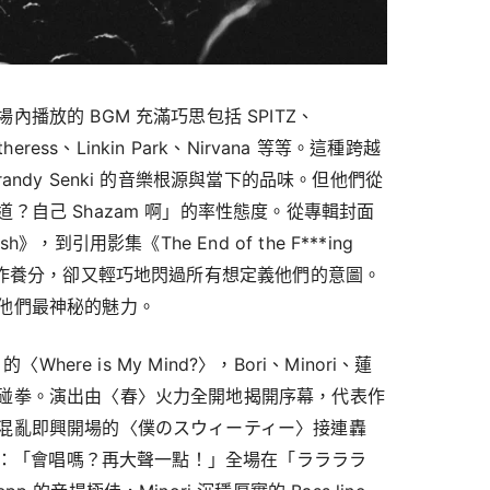
播放的 BGM 充滿巧思包括 SPITZ、
antheress、Linkin Park、Nirvana 等等。這種跨越
ndy Senki 的音樂根源與當下的品味。但他們從
？自己 Shazam 啊」的率性態度。從專輯封面
ish》，到引用影集《The End of the F***ing
創作養分，卻又輕巧地閃過所有想定義他們的意圖。
他們最神秘的魅力。
Where is My Mind?〉，Bori、Minori、蓮
碰拳。演出由〈春〉火力全開地揭開序幕，代表作
混亂即興開場的〈僕のスウィーティー〉接連轟
台下：「會唱嗎？再大聲一點！」全場在「ララララ