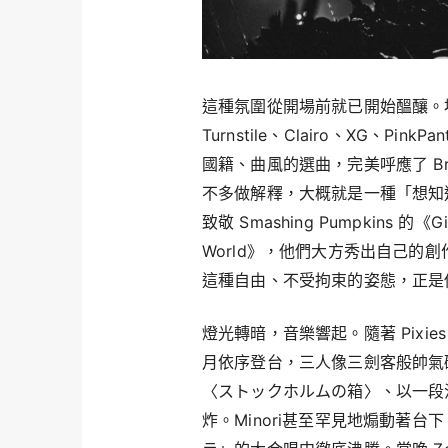
這種氛圍從開場前就已開始醞釀。場內
Turnstile、Clairo、XG、PinkP
國籍、曲風的選曲，完美呼應了 Bra
不多做解釋，大概就是一種「想知道
致敬 Smashing Pumpkins 的《G
World》，他們大方秀出自己的
這種自由、不受拘束的姿態，正是
燈光轉暗，音樂響起。隨著 Pixies 的〈
月依序登台，三人像三劍客般帥氣
〈ストックホルムの箱〉、以一段
炸。Minori甚至罕見地煽動著