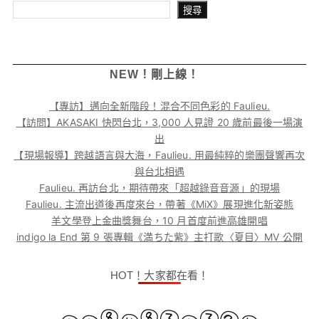
搜尋
搜尋
NEW！剛上線！
【專訪】邁向全新階段！混合不同色彩的 Faulieu.
【訪問】AKASAKI 快閃台北，3,000 人見證 20 歲前最後一場演
出
【現場報導】跨越語言與大海，Faulieu. 用最純粹的樂團聲響再次
與台北相遇
Faulieu. 再訪台北，期待帶來「超越錄音音源」的現場
Faulieu. 主流出道後再度來台，帶著《MiX》展現進化新姿態
羊文學登上金曲獎舞台，10 月首度前進高雄開唱
indigo la End 第 9 張專輯《満ちた紫》主打歌〈夏目〉MV 公開
HOT！大家都在看！