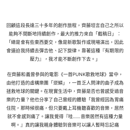
回顧這段長達三十多年的創作旅程，齊藤坦言自己之所以
能夠不間斷地持續創作，最大的推力來自「截稿日」：
「總是會有些東西要交，像是新歌製作或現場演出，因此
會逼迫我持續去彈吉他、記下旋律。靠著這種『有期限的
壓力』，我才能不斷創作下去。」
在齊藤和義曾參與的電影《一首PUNK歌救地球》當中，
由他打造的虛構樂團「逆鱗」，一首乏人問津的曲子成為
拯救地球的關鍵。在現實生活中，齊藤是否也曾感受過音
樂的力量？他也分享了自己曾經的體驗「我曾經因為胃痛
住院，那時候很痛，但只要戴上耳機聽喜歡的音樂，居然
就不會感到痛了。讓我覺得『哇……音樂居然有這種力量
啊。』真的讓我親身體驗到音樂可以讓人暫時忘記痛