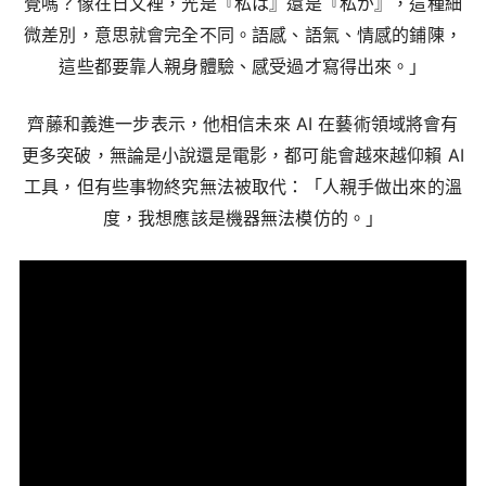
覺嗎？像在日文裡，光是『私は』還是『私が』，這種細
微差別，意思就會完全不同。語感、語氣、情感的鋪陳，
這些都要靠人親身體驗、感受過才寫得出來。」
齊藤和義進一步表示，他相信未來 AI 在藝術領域將會有
更多突破，無論是小說還是電影，都可能會越來越仰賴 AI
工具，但有些事物終究無法被取代：「人親手做出來的溫
度，我想應該是機器無法模仿的。」