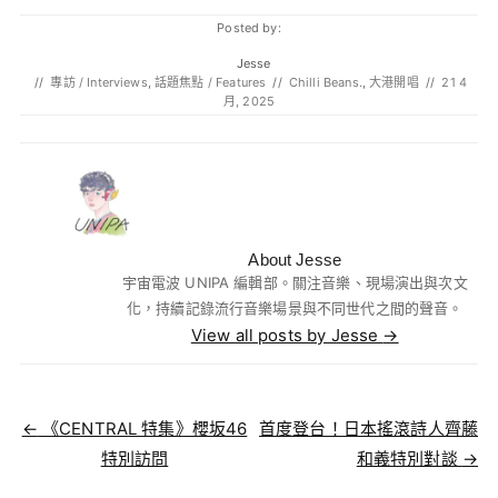
Posted by:
Jesse
//
專訪 / Interviews
,
話題焦點 / Features
//
Chilli Beans.
,
大港開唱
//
21 4
月, 2025
About Jesse
宇宙電波 UNIPA 編輯部。關注音樂、現場演出與次文
化，持續記錄流行音樂場景與不同世代之間的聲音。
View all posts by Jesse
→
Post navigation
←
《CENTRAL 特集》櫻坂46
首度登台！日本搖滾詩人齊藤
特別訪問
和義特別對談
→