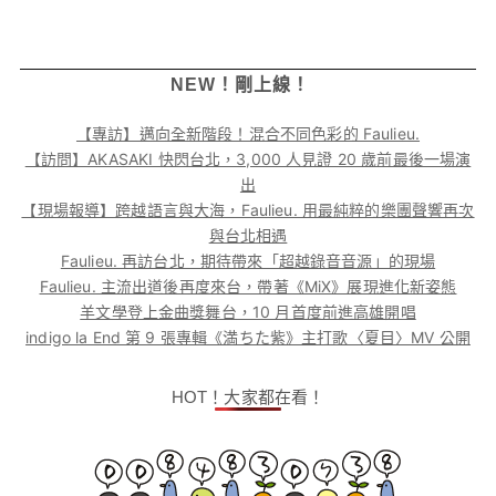
NEW！剛上線！
【專訪】邁向全新階段！混合不同色彩的 Faulieu.
【訪問】AKASAKI 快閃台北，3,000 人見證 20 歲前最後一場演
出
【現場報導】跨越語言與大海，Faulieu. 用最純粹的樂團聲響再次
與台北相遇
Faulieu. 再訪台北，期待帶來「超越錄音音源」的現場
Faulieu. 主流出道後再度來台，帶著《MiX》展現進化新姿態
羊文學登上金曲獎舞台，10 月首度前進高雄開唱
indigo la End 第 9 張專輯《満ちた紫》主打歌〈夏目〉MV 公開
HOT！大家都在看！