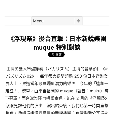
Skip to content
Menu
《浮現祭》後台直擊：日本新銳樂團
muque 特別對談
由搞笑藝人笨蛋節奏（バカリズム）主持的音樂節目《#
バズリズム02》，每年都會邀請超過 250 位日本音樂業
界人士，票選當年最具爆紅潛力的樂團。今年的「這組一
定紅！」榜單，由來自福岡的 muque（讀音：muku）奪
下冠軍。而台灣樂迷也相當幸運，能在 2 月的《浮現祭》
親眼見證他們的演出。演出結束後，我們也第一時間直擊
後台，邀請這組備受矚目的新銳樂團向台灣樂迷分享這次