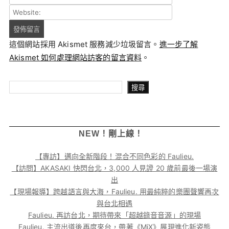
這個網站採用 Akismet 服務減少垃圾留言。
進一步了解
Akismet 如何處理網站訪客的留言資料
。
搜尋
搜尋
NEW！剛上線！
【專訪】邁向全新階段！混合不同色彩的 Faulieu.
【訪問】AKASAKI 快閃台北，3,000 人見證 20 歲前最後一場演
出
【現場報導】跨越語言與大海，Faulieu. 用最純粹的樂團聲響再次
與台北相遇
Faulieu. 再訪台北，期待帶來「超越錄音音源」的現場
Faulieu. 主流出道後再度來台，帶著《MiX》展現進化新姿態