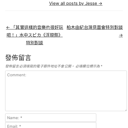
View all posts by Jesse
→
Post navigation
←
「其實這樣的音樂也很好玩
柏木由紀台灣見面會特別對談
吧！」水中スピカ《浮現祭》
→
特別對談
發佈留言
發佈留言必須填寫的電子郵件地址不會公開。
必填欄位標示為
*