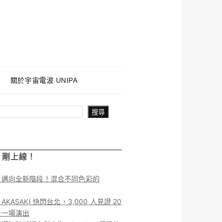
關於宇宙電波 UNIPA
搜尋
！剛上線！
】邁向全新階段！混合不同色彩的
KASAKI 快閃台北，3,000 人見證 20
後一場演出