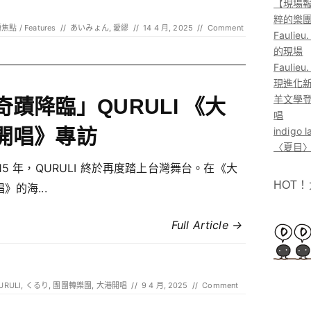
【現場報
粹的樂
焦點 / Features
//
あいみょん
,
愛繆
//
14 4 月, 2025
//
Comment
Faul
的現場
Faul
現進化
羊文學登
奇蹟降臨」QURULI 《大
唱
開唱》專訪
indig
〈夏目〉
15 年，QURULI 終於再度踏上台灣舞台。在《大
HOT
》的海...
Full Article →
URULI
,
くるり
,
團團轉樂團
,
大港開唱
//
9 4 月, 2025
//
Comment