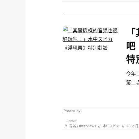
「
吧
特
今年
第二次
Posted by:
Jesse
//
專訪 / Interviews
//
水中スピカ
//
28 2 月