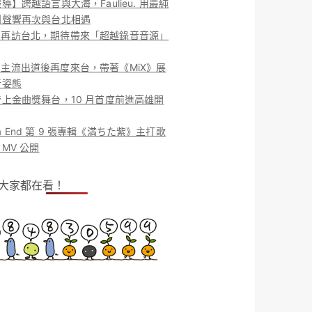
導】跨越語言與大海，Faulieu. 用最純
團聲響再次與台北相遇
ieu. 再訪台北，期待帶來「超越錄音音源」
ieu. 主流出道後再度來台，帶著《MiX》展
新姿態
上金曲獎舞台，10 月首度前進高雄開
o la End 第 9 張專輯《満ちた紫》主打歌
MV 公開
！大家都在看！