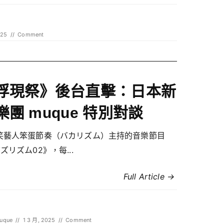
025
//
Comment
浮現祭》後台直擊：日本新
樂團 muque 特別對談
笑藝人笨蛋節奏（バカリズム）主持的音樂節目
ズリズム02》，每...
Full Article →
uque
//
1 3 月, 2025
//
Comment