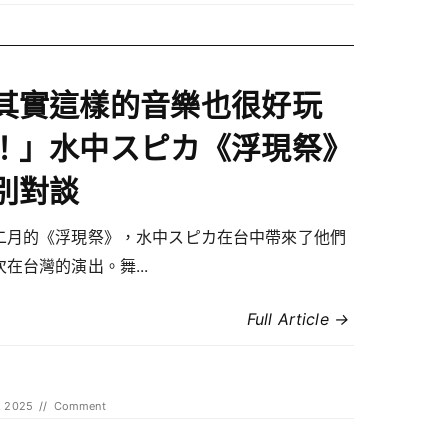
其實這樣的音樂也很好玩
！」水中スピカ《浮現祭》
別對談
二月的《浮現祭》，水中スピカ在台中帶來了他們
在台灣的演出。舞...
Full Article →
, 2025
//
Comment