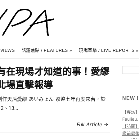
RVIEWS
話題焦點 / FEATURES
現場直擊 / LIVE REPORTS
有在現場才知道的事！愛繆
搜尋
北場直擊報導
NEW
創作天后愛繆 あいみょん 睽違七年再度來台，於
2、13...
【專訪
Faulieu.
Full Article →
【訪問】A
歲前最