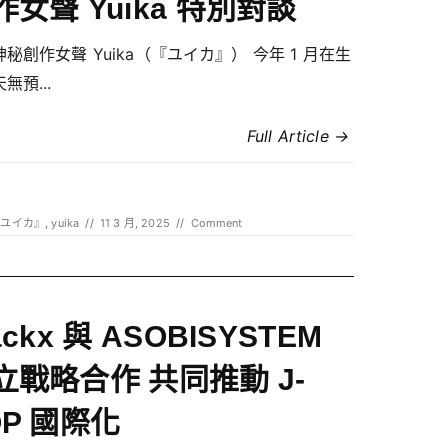
作女聲 Yuika 特別對談
秘創作女聲 Yuika（『ユイカ』） 今年 1 月在生
無預...
Full Article →
『ユイカ』
,
yuika
//
11 3 月, 2025
//
Comment
ackx 與 ASOBISYSTEM
立戰略合作 共同推動 J-
OP 國際化