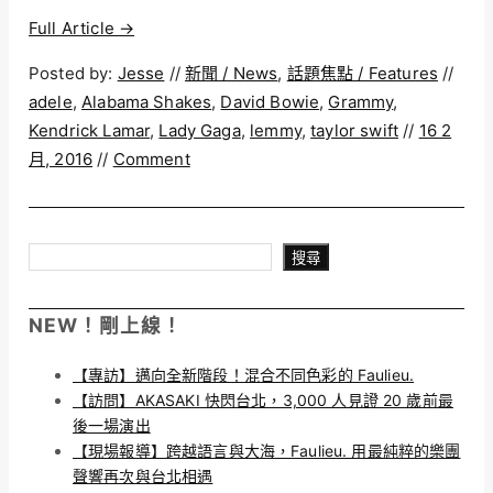
Full Article →
Posted by:
Jesse
//
新聞 / News
,
話題焦點 / Features
//
adele
,
Alabama Shakes
,
David Bowie
,
Grammy
,
Kendrick Lamar
,
Lady Gaga
,
lemmy
,
taylor swift
//
16 2
月, 2016
//
Comment
搜尋
搜尋
NEW！剛上線！
【專訪】邁向全新階段！混合不同色彩的 Faulieu.
【訪問】AKASAKI 快閃台北，3,000 人見證 20 歲前最
後一場演出
【現場報導】跨越語言與大海，Faulieu. 用最純粹的樂團
聲響再次與台北相遇