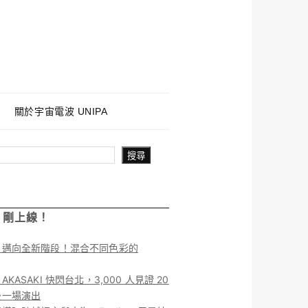
關於宇宙電波 UNIPA
搜尋
！剛上線！
】邁向全新階段！混合不同色彩的
KASAKI 快閃台北，3,000 人見證 20
後一場演出