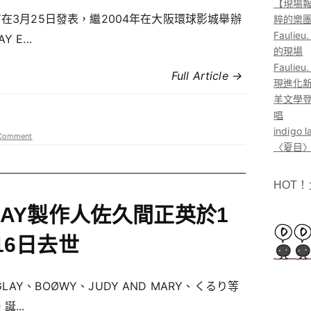
【現場報
Y在3月25日發表，繼2004年在大阪環球影城舉辦
粹的樂
Faul
Y E...
的現場
Faul
Full Article →
現進化
羊文學登
唱
indig
Comment
〈夏目〉
HOT
LAY製作人佐久間正英於1
16日去世
LAY、BOØWY、JUDY AND MARY、くるり等
誕...