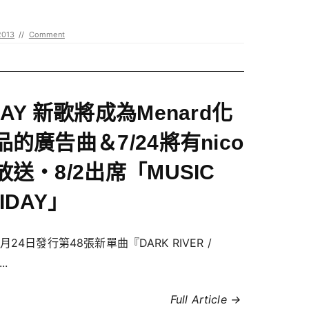
2013
//
Comment
LAY 新歌將成為Menard化
品的廣告曲＆7/24將有nico
放送・8/2出席「MUSIC
IDAY」
月24日發行第48張新單曲『DARK RIVER /
..
Full Article →