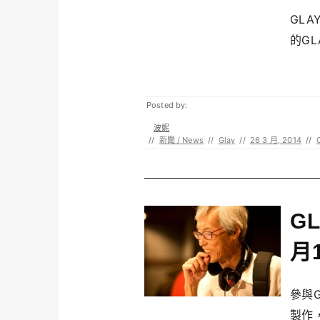
GLA
的GLA
Posted by:
波妮
//
新聞 / News
//
Glay
//
26 3 月, 2014
//
G
月
參與G
製作，