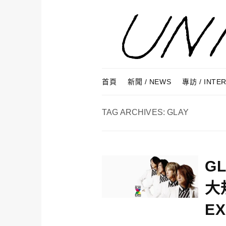
Skip to content
Menu
首頁
新聞 / NEWS
專訪 / INTE
TAG ARCHIVES:
GLAY
G
大
E