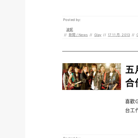
Posted by:
波妮
//
新聞 / News
//
Glay
//
17 11 月, 2013
//
五
合
喜歡
台工作