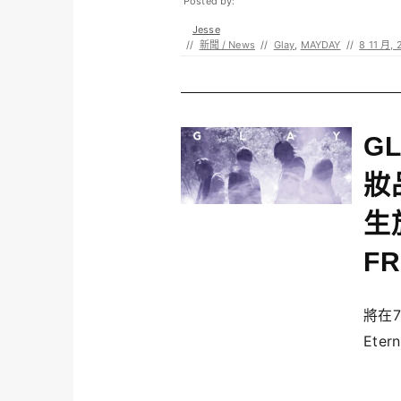
Posted by:
Jesse
//
新聞 / News
//
Glay
,
MAYDAY
//
8 11 月, 
G
妝
生
FR
將在7
Etern.