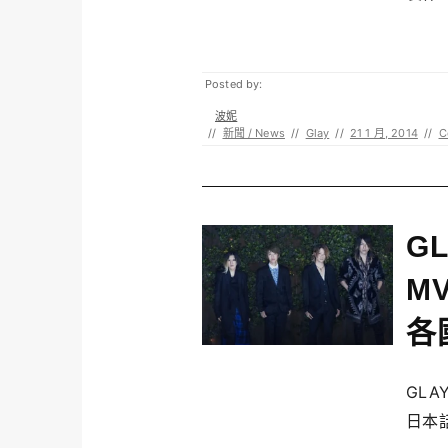
Posted by:
波妮
//
新聞 / News
//
Glay
//
21 1 月, 2014
//
C
G
M
各
GLA
日本話.