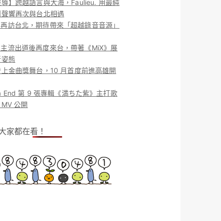
導】跨越語言與大海，Faulieu. 用最純
團聲響再次與台北相遇
ieu. 再訪台北，期待帶來「超越錄音音源」
ieu. 主流出道後再度來台，帶著《MiX》展
新姿態
上金曲獎舞台，10 月首度前進高雄開
o la End 第 9 張專輯《満ちた紫》主打歌
MV 公開
！大家都在看！