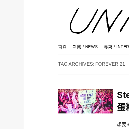
Skip to content
Menu
首頁
新聞 / NEWS
專訪 / INTE
TAG ARCHIVES:
FOREVER 21
S
蛋
想要S