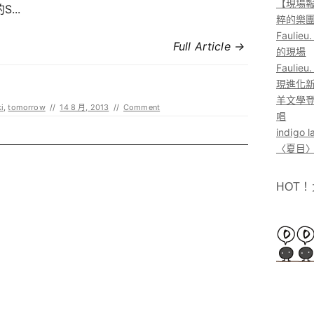
【現場報
...
粹的樂
Faul
Full Article →
的現場
Faul
現進化
羊文學登
i
,
tomorrow
//
14 8 月, 2013
//
Comment
唱
indig
〈夏目〉
HOT