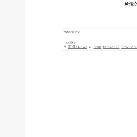
台灣的S
Posted by:
Jesse
//
新聞 / News
//
cake
,
forever 21
,
Steve Aok