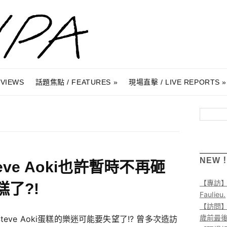
RVIEWS
話題焦點 / FEATURES
現場直擊 / LIVE REPORTS
搜尋
NEW
teve Aoki也許暫時不再砸
【專訪
糕了?!
Faulieu.
【訪問】A
歲前最
teve Aoki蛋糕的樂迷可能要失望了!? 曾多次造訪