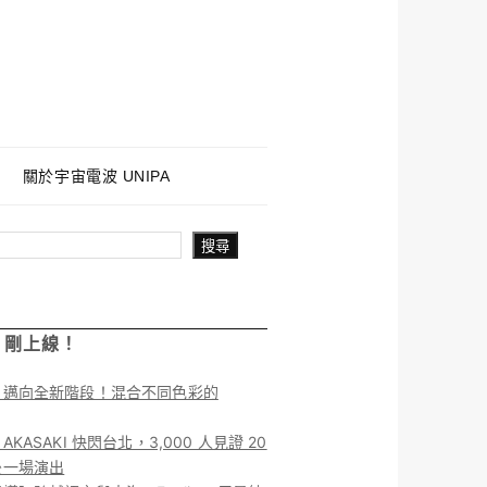
關於宇宙電波 UNIPA
搜尋
！剛上線！
】邁向全新階段！混合不同色彩的
KASAKI 快閃台北，3,000 人見證 20
後一場演出