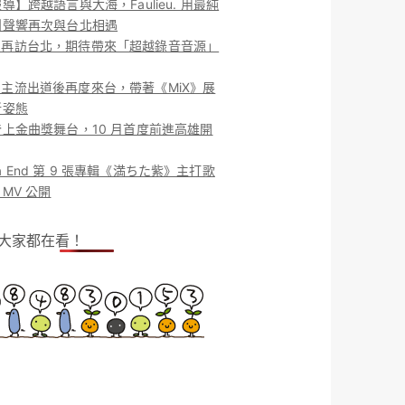
導】跨越語言與大海，Faulieu. 用最純
團聲響再次與台北相遇
ieu. 再訪台北，期待帶來「超越錄音音源」
ieu. 主流出道後再度來台，帶著《MiX》展
新姿態
上金曲獎舞台，10 月首度前進高雄開
o la End 第 9 張專輯《満ちた紫》主打歌
MV 公開
！大家都在看！