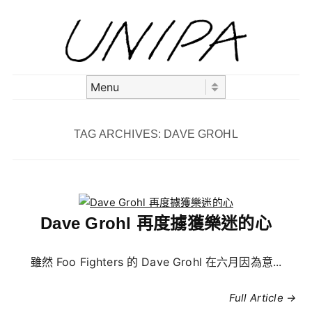
Skip to content
Menu
TAG ARCHIVES:
DAVE GROHL
Dave Grohl 再度擄獲樂迷的心
雖然 Foo Fighters 的 Dave Grohl 在六月因為意...
Full Article →