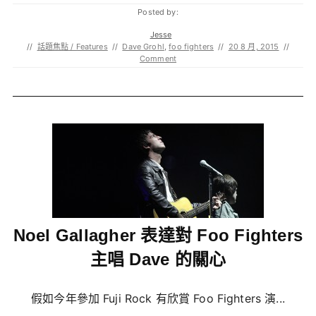
Posted by:
Jesse
//
話題焦點 / Features
//
Dave Grohl
,
foo fighters
//
20 8 月, 2015
//
Comment
Noel Gallagher 表達對 Foo Fighters
主唱 Dave 的關心
假如今年參加 Fuji Rock 有欣賞 Foo Fighters 演...