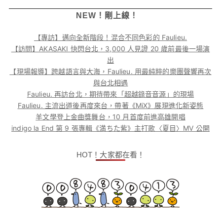
NEW！剛上線！
【專訪】邁向全新階段！混合不同色彩的 Faulieu.
【訪問】AKASAKI 快閃台北，3,000 人見證 20 歲前最後一場演
出
【現場報導】跨越語言與大海，Faulieu. 用最純粹的樂團聲響再次
與台北相遇
Faulieu. 再訪台北，期待帶來「超越錄音音源」的現場
Faulieu. 主流出道後再度來台，帶著《MiX》展現進化新姿態
羊文學登上金曲獎舞台，10 月首度前進高雄開唱
indigo la End 第 9 張專輯《満ちた紫》主打歌〈夏目〉MV 公開
HOT！大家都在看！