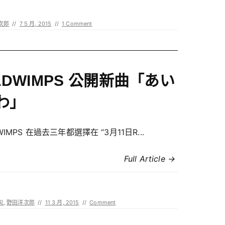
次郎
//
7 5 月, 2015
//
1 Comment
ADWIMPS 公開新曲「あい
わ」
WIMPS 在過去三年都選擇在 “3月11日R...
Full Article →
災
,
野田洋次郎
//
11 3 月, 2015
//
Comment