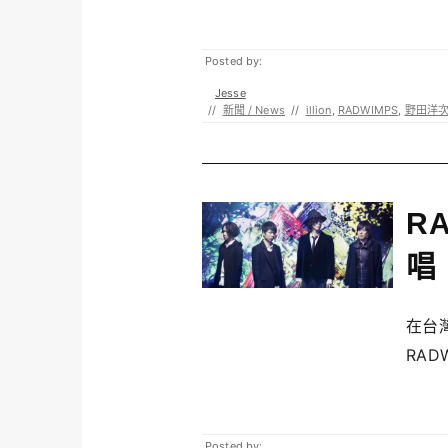
Posted by:
Jesse
//
新聞 / News
//
illion
,
RADWIMPS
,
野田洋
R
唱
在台
RAD
Posted by: