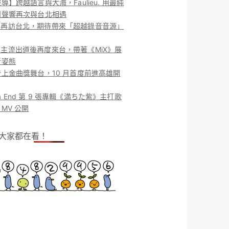
導】跨越語言與大海，Faulieu. 用最純
團聲響再次與台北相遇
ieu. 再訪台北，期待帶來「超越錄音音源」
ieu. 主流出道後再度來台，帶著《MiX》展
新姿態
上金曲獎舞台，10 月首度前進高雄開
o la End 第 9 張專輯《満ちた紫》主打歌
MV 公開
！大家都在看！