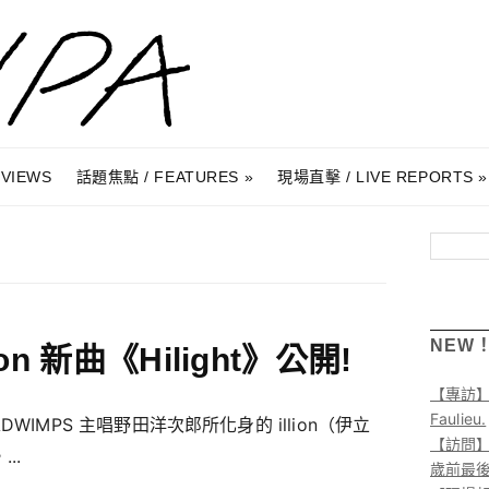
RVIEWS
話題焦點 / FEATURES
現場直擊 / LIVE REPORTS
搜尋
NEW
lion 新曲《Hilight》公開!
【專訪
Faulieu.
ADWIMPS 主唱野田洋次郎所化身的 illion（伊立
【訪問】A
..
歲前最