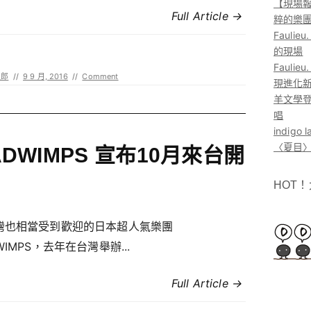
【現場報
Full Article →
粹的樂
Faul
的現場
Faul
次郎
//
9 9 月, 2016
//
Comment
現進化
羊文學登
唱
indig
〈夏目〉
ADWIMPS 宣布10月來台開
HOT
灣也相當受到歡迎的日本超人氣樂團
WIMPS，去年在台灣舉辦...
Full Article →