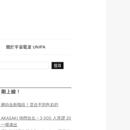
關於宇宙電波 UNIPA
搜尋
！剛上線！
】邁向全新階段！混合不同色彩的
KASAKI 快閃台北，3,000 人見證 20
後一場演出