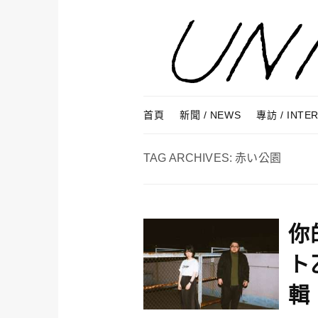
Skip to content
Menu
首頁
新聞 / NEWS
專訪 / INTE
TAG ARCHIVES:
赤い公園
你
ト
輯