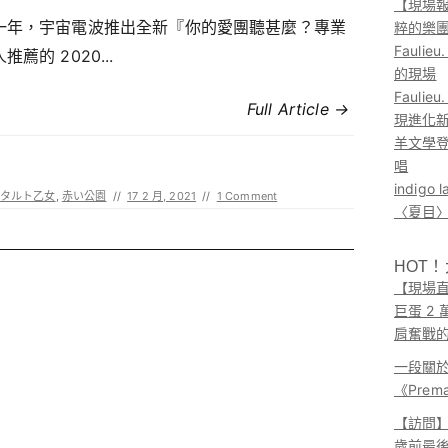
【現場報
一年，宇宙電波推出全新『你的愛團聽甚麼？專業
粹的樂
Faul
推薦的 2020...
的現場
Faul
Full Article →
現進化
羊文學登
唱
indig
タルト乙女
,
赤い公園
//
17 2 月, 2021
//
1 Comment
〈夏目〉
HOT
【現場直
巨蛋 2
肩奮戰
一段關
《Pre
【訪問】A
歲前最