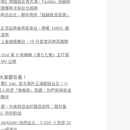
導】跨越語言與大海，Faulieu. 用最純
團聲響再次與台北相遇
ieu. 再訪台北，期待帶來「超越錄音音源」
ieu. 主流出道後再度來台，帶著《MiX》展
新姿態
上金曲獎舞台，10 月首度前進高雄開
o la End 第 9 張專輯《満ちた紫》主打歌
MV 公開
！大家都在看！
擊】tuki. 首次海外公演獻給台北！小
 萬人見證「晚餐歌」奇蹟：你們是與我並
的夥伴
於愛、內省與自由的聲音旅程：藤井風
ma》特別對談
KASAKI 快閃台北，3,000 人見證 20
後一場演出