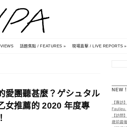
RVIEWS
話題焦點 / FEATURES
現場直擊 / LIVE REPORTS
搜尋
NEW
的愛團聽甚麼？ゲシュタル
【專訪
乙女推薦的 2020 年度專
Faulieu.
【訪問】A
！
歲前最