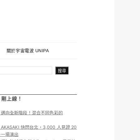
關於宇宙電波 UNIPA
搜尋
！剛上線！
】邁向全新階段！混合不同色彩的
KASAKI 快閃台北，3,000 人見證 20
後一場演出