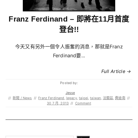
Franz Ferdinand – 即將在11月首度
登台!!
今天又有另外一個令人振奮的消息，那就是Franz
Ferdinand要...
Full Article →
Posted by:
Jesse
//
新聞 / News
//
Franz Ferdinand
,
legacy
,
taipei
,
taiwan
,
法蘭茲
,
費迪南
//
30 7 月, 2013
//
Comment