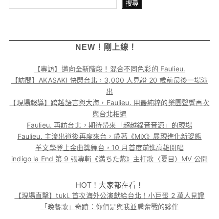
搜尋
搜尋
NEW！剛上線！
【專訪】邁向全新階段！混合不同色彩的 Faulieu.
【訪問】AKASAKI 快閃台北，3,000 人見證 20 歲前最後一場演
出
【現場報導】跨越語言與大海，Faulieu. 用最純粹的樂團聲響再次
與台北相遇
Faulieu. 再訪台北，期待帶來「超越錄音音源」的現場
Faulieu. 主流出道後再度來台，帶著《MiX》展現進化新姿態
羊文學登上金曲獎舞台，10 月首度前進高雄開唱
indigo la End 第 9 張專輯《満ちた紫》主打歌〈夏目〉MV 公開
HOT！大家都在看！
【現場直擊】tuki. 首次海外公演獻給台北！小巨蛋 2 萬人見證
「晚餐歌」奇蹟：你們是與我並肩奮戰的夥伴