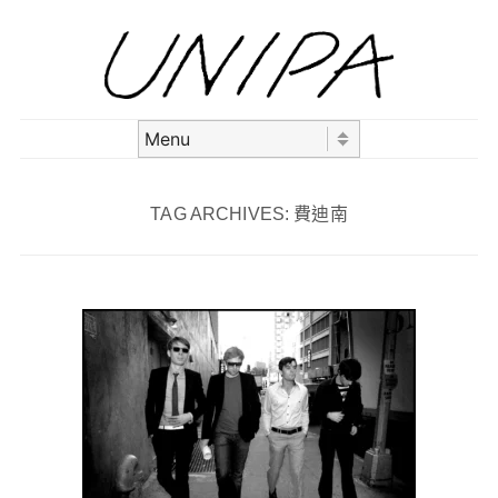
Skip to content
Menu
TAG ARCHIVES:
費迪南