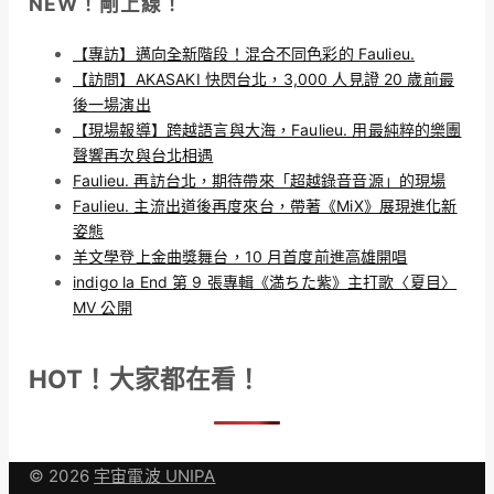
NEW！剛上線！
【專訪】邁向全新階段！混合不同色彩的 Faulieu.
【訪問】AKASAKI 快閃台北，3,000 人見證 20 歲前最
後一場演出
【現場報導】跨越語言與大海，Faulieu. 用最純粹的樂團
聲響再次與台北相遇
Faulieu. 再訪台北，期待帶來「超越錄音音源」的現場
Faulieu. 主流出道後再度來台，帶著《MiX》展現進化新
姿態
羊文學登上金曲獎舞台，10 月首度前進高雄開唱
indigo la End 第 9 張專輯《満ちた紫》主打歌〈夏目〉
MV 公開
HOT！大家都在看！
© 2026
宇宙電波 UNIPA