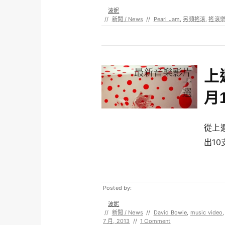
波妮
//
新聞 / News
//
Pearl Jam
,
另類搖滾
,
搖滾
上
月
從上
出10
Posted by:
波妮
//
新聞 / News
//
David Bowie
,
music video
7 月, 2013
//
1 Comment