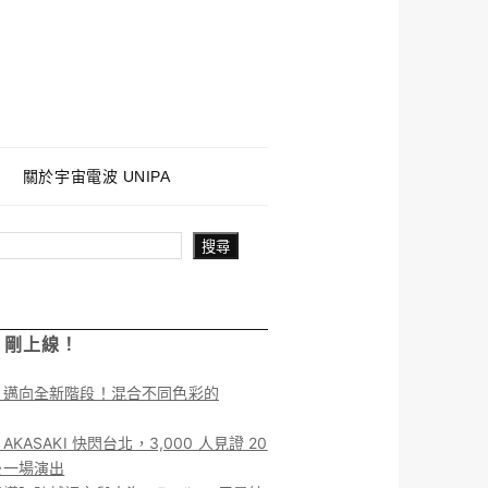
關於宇宙電波 UNIPA
搜尋
！剛上線！
】邁向全新階段！混合不同色彩的
KASAKI 快閃台北，3,000 人見證 20
後一場演出