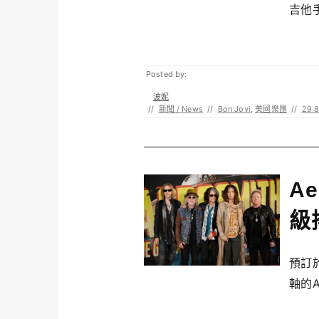
吉他手R
Posted by:
波妮
//
新聞 / News
//
Bon Jovi
,
美國樂團
//
29 8
A
級
預訂
軸的AE