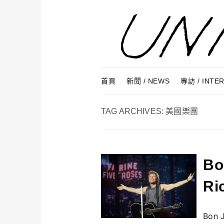
Skip to content
Menu
首頁
新聞 / NEWS
專訪 / INTE
TAG ARCHIVES:
美國樂團
B
Ri
Bon