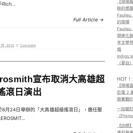
【現場報
ich...
粹的樂
Faul
Full Article →
的現場
Faul
現進化
羊文學登
 月, 2013
//
Comment
唱
indig
〈夏目〉
erosmith宣布取消大高雄超
HOT
【現場直
搖滾日演出
巨蛋 2
肩奮戰
一段關
於8月24日舉辦的「大高雄超級搖滾日」，擔任壓
《Pre
ROSMIT...
【訪問】A
歲前最