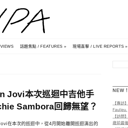
RVIEWS
話題焦點 / FEATURES
現場直擊 / LIVE REPORTS
搜尋
NEW
on Jovi本次巡迴中吉他手
【專訪
chie Sambora回歸無望？
Faulieu.
【訪問】A
歲前最
 Jovi在本次的巡迴中，從4月開始離開巡迴演出的