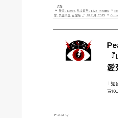
波妮
//
新聞 / News
,
現場直擊 / Live Reports
//
Ex
會
,
美國樂團
,
音樂祭
//
28 7 月, 2013
//
Com
P
『L
愛
上週發
表10..
Posted by: