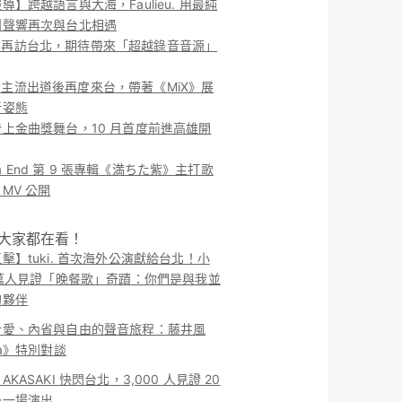
導】跨越語言與大海，Faulieu. 用最純
團聲響再次與台北相遇
ieu. 再訪台北，期待帶來「超越錄音音源」
ieu. 主流出道後再度來台，帶著《MiX》展
新姿態
上金曲獎舞台，10 月首度前進高雄開
o la End 第 9 張專輯《満ちた紫》主打歌
MV 公開
！大家都在看！
擊】tuki. 首次海外公演獻給台北！小
 萬人見證「晚餐歌」奇蹟：你們是與我並
的夥伴
於愛、內省與自由的聲音旅程：藤井風
ma》特別對談
KASAKI 快閃台北，3,000 人見證 20
後一場演出