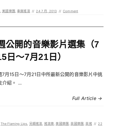
樂
,
美國樂團
,
車庫搖滾
//
24 7 月, 2013
//
Comment
週公開的音樂影片選集（7
15日～7月21日）
週7月15日～7月21日中所最新公開的音樂影片中挑
支介紹。 ...
Full Article →
,
The Flaming Lips
,
另類搖滾
,
搖滾樂
,
美國樂團
,
英國樂團
,
英搖
//
22