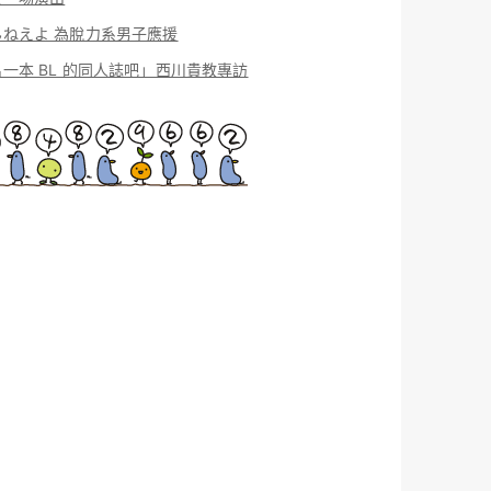
んねえよ 為脫力系男子應援
一本 BL 的同人誌吧」西川貴教專訪