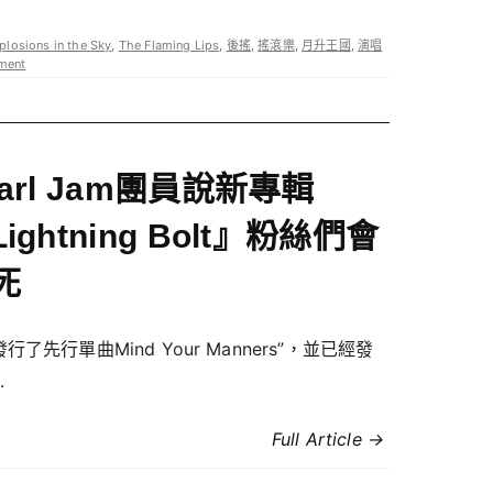
plosions in the Sky
,
The Flaming Lips
,
後搖
,
搖滾樂
,
月升王國
,
演唱
ment
earl Jam團員說新專輯
ightning Bolt』粉絲們會
死
行了先行單曲Mind Your Manners”，並已經發
.
Full Article →