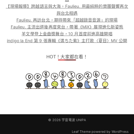
【現場報導】跨越語言與大海，Faulieu. 用最純粹的樂團聲響再次
與台北相遇
Faulieu. 再訪台北，期待帶來「超越錄音音源」的現場
Faulieu. 主流出道後再度來台，帶著《MiX》展現進化新姿態
羊文學登上金曲獎舞台，10 月首度前進高雄開唱
indigo la End 第 9 張專輯《満ちた紫》主打歌〈夏目〉MV 公開
HOT！大家都在看！
© 2026
宇宙電波 UNIPA
Leaf Theme
powered by
WordPress