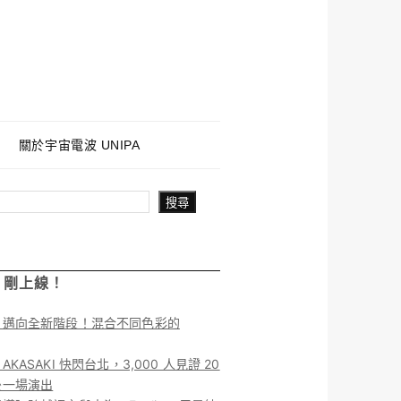
關於宇宙電波 UNIPA
搜尋
！剛上線！
】邁向全新階段！混合不同色彩的
KASAKI 快閃台北，3,000 人見證 20
後一場演出