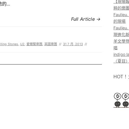
【現場報
的...
粹的樂
Faul
Full Article →
的現場
Faul
現進化
羊文學登
lling Stones
,
U2
,
愛爾蘭樂團
,
英國樂團
//
31 7 月, 2013
//
唱
indig
〈夏目〉
HOT