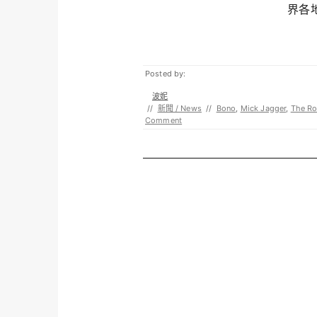
界各地
Posted by:
波妮
//
新聞 / News
//
Bono
,
Mick Jagger
,
The Ro
Comment