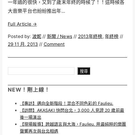
一年過的很快，又到了歲末年終的時候了！！這時候各
大音樂平台也紛紛推出年...
Full Article →
Posted by:
波妮
//
新聞 / News
//
2013年終榜
,
年終榜
//
29 11 月, 2013
//
Comment
搜尋
搜尋
NEW！剛上線！
【專訪】邁向全新階段！混合不同色彩的 Faulieu.
【訪問】AKASAKI 快閃台北，3,000 人見證 20 歲前最
後一場演出
【現場報導】跨越語言與大海，Faulieu. 用最純粹的樂團
聲響再次與台北相遇