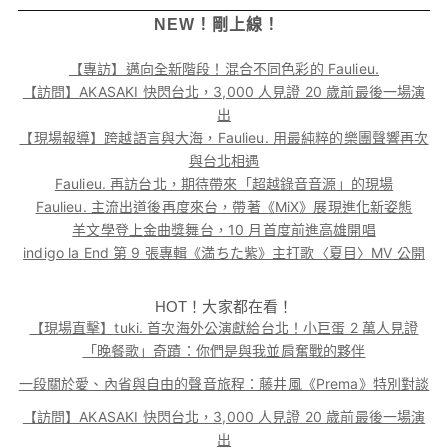
NEW！剛上線！
【專訪】邁向全新階段！混合不同色彩的 Faulieu.
【訪問】AKASAKI 快閃台北，3,000 人見證 20 歲前最後一場演
出
【現場報導】跨越語言與大海，Faulieu. 用最純粹的樂團聲響再次
與台北相遇
Faulieu. 再訪台北，期待帶來「超越錄音音源」的現場
Faulieu. 主流出道後再度來台，帶著《MiX》展現進化新姿態
羊文學登上金曲獎舞台，10 月首度前進高雄開唱
indigo la End 第 9 張專輯《満ちた紫》主打歌〈夏目〉MV 公開
HOT！大家都在看！
【現場直擊】tuki. 首次海外公演獻給台北！小巨蛋 2 萬人見證
「晚餐歌」奇蹟：你們是與我並肩奮戰的夥伴
一段關於愛、內省與自由的聲音旅程：藤井風《Prema》特別對談
【訪問】AKASAKI 快閃台北，3,000 人見證 20 歲前最後一場演
出