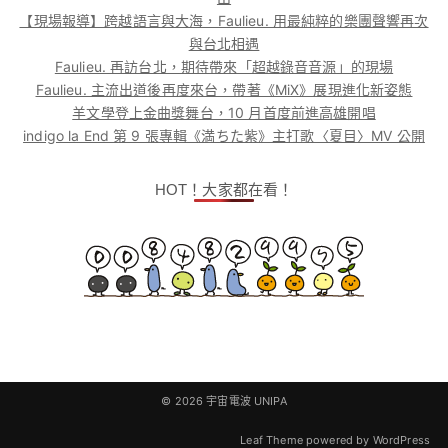
【現場報導】跨越語言與大海，Faulieu. 用最純粹的樂團聲響再次
與台北相遇
Faulieu. 再訪台北，期待帶來「超越錄音音源」的現場
Faulieu. 主流出道後再度來台，帶著《MiX》展現進化新姿態
羊文學登上金曲獎舞台，10 月首度前進高雄開唱
indigo la End 第 9 張專輯《満ちた紫》主打歌〈夏目〉MV 公開
HOT！大家都在看！
© 2026
宇宙電波 UNIPA
Leaf Theme
powered by
WordPress