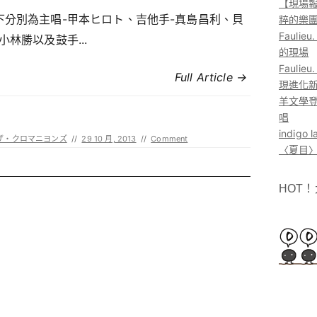
【現場報
下分別為主唱-甲本ヒロト、吉他手-真島昌利、貝
粹的樂
Faul
小林勝以及鼓手...
的現場
Faul
Full Article →
現進化
羊文學登
唱
indig
ザ・クロマニヨンズ
//
29 10 月, 2013
//
Comment
〈夏目〉
HOT