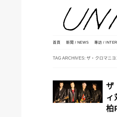
Skip to content
Menu
首頁
新聞 / NEWS
專訪 / INTE
TAG ARCHIVES:
ザ・クロマニヨ
ザ
ィ
柏P