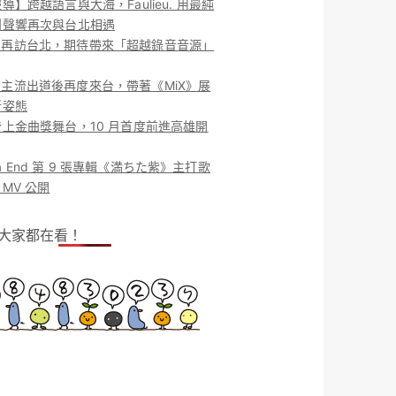
導】跨越語言與大海，Faulieu. 用最純
團聲響再次與台北相遇
ieu. 再訪台北，期待帶來「超越錄音音源」
ieu. 主流出道後再度來台，帶著《MiX》展
新姿態
上金曲獎舞台，10 月首度前進高雄開
o la End 第 9 張專輯《満ちた紫》主打歌
MV 公開
！大家都在看！