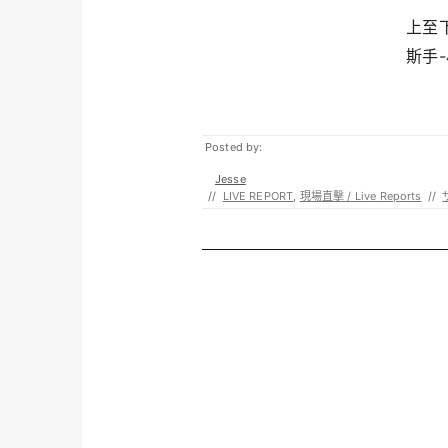
上至
斯手-
Posted by:
Jesse
//
LIVE REPORT
,
現場直擊 / Live Reports
//