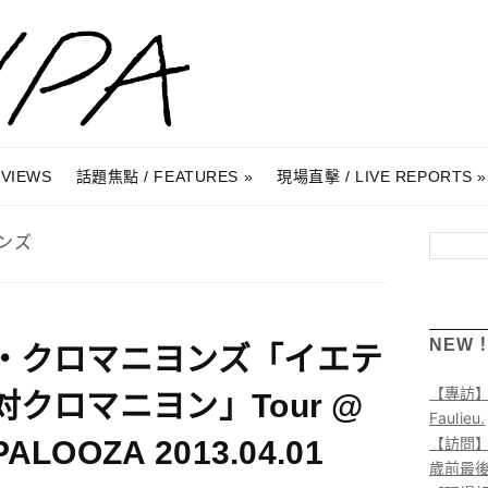
RVIEWS
話題焦點 / FEATURES
現場直擊 / LIVE REPORTS
ンズ
搜尋
NEW
・クロマニヨンズ「イエテ
【專訪
対クロマニヨン」Tour @
Faulieu.
【訪問】A
ALOOZA 2013.04.01
歲前最