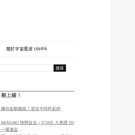
關於宇宙電波 UNIPA
搜尋
！剛上線！
】邁向全新階段！混合不同色彩的
KASAKI 快閃台北，3,000 人見證 20
後一場演出