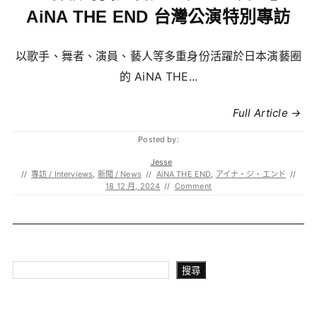
AiNA THE END 台灣公演特別專訪
以歌手、舞者、演員、藝人等多重身份活躍於日本演藝圈
的 AiNA THE...
Full Article →
Posted by:
Jesse
//
專訪 / Interviews
,
新聞 / News
//
AiNA THE END
,
アイナ・ジ・エンド
//
18 12 月, 2024
//
Comment
搜尋
搜尋