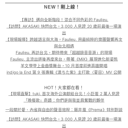
NEW！剛上線！
【專訪】邁向全新階段！混合不同色彩的 Faulieu.
【訪問】AKASAKI 快閃台北，3,000 人見證 20 歲前最後一場演
出
【現場報導】跨越語言與大海，Faulieu. 用最純粹的樂團聲響再次
與台北相遇
Faulieu. 再訪台北，期待帶來「超越錄音音源」的現場
Faulieu. 主流出道後再度來台，帶著《MiX》展現進化新姿態
羊文學登上金曲獎舞台，10 月首度前進高雄開唱
indigo la End 第 9 張專輯《満ちた紫》主打歌〈夏目〉MV 公開
HOT！大家都在看！
【現場直擊】tuki. 首次海外公演獻給台北！小巨蛋 2 萬人見證
「晚餐歌」奇蹟：你們是與我並肩奮戰的夥伴
一段關於愛、內省與自由的聲音旅程：藤井風《Prema》特別對談
【訪問】AKASAKI 快閃台北，3,000 人見證 20 歲前最後一場演
出