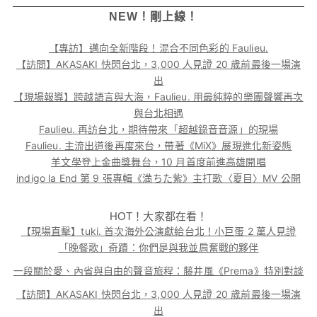
NEW！剛上線！
【專訪】邁向全新階段！混合不同色彩的 Faulieu.
【訪問】AKASAKI 快閃台北，3,000 人見證 20 歲前最後一場演
出
【現場報導】跨越語言與大海，Faulieu. 用最純粹的樂團聲響再次
與台北相遇
Faulieu. 再訪台北，期待帶來「超越錄音音源」的現場
Faulieu. 主流出道後再度來台，帶著《MiX》展現進化新姿態
羊文學登上金曲獎舞台，10 月首度前進高雄開唱
indigo la End 第 9 張專輯《満ちた紫》主打歌〈夏目〉MV 公開
HOT！大家都在看！
【現場直擊】tuki. 首次海外公演獻給台北！小巨蛋 2 萬人見證
「晚餐歌」奇蹟：你們是與我並肩奮戰的夥伴
一段關於愛、內省與自由的聲音旅程：藤井風《Prema》特別對談
【訪問】AKASAKI 快閃台北，3,000 人見證 20 歲前最後一場演
出