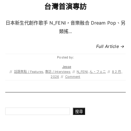
台灣首演專訪
日本新生代創作歌手 N_FENI，音樂融合 Dream Pop、另
類搖...
Full Article →
Posted by:
Jesse
//
話題焦點 / Features
,
專訪 / Interviews
//
N_FENI
,
ん・フェニ
//
8 2 月,
2026
//
Comment
搜尋
搜尋