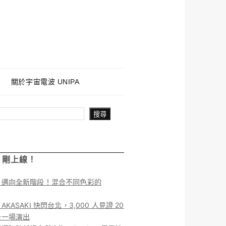
關於宇宙電波 UNIPA
搜尋
！剛上線！
】邁向全新階段！混合不同色彩的
KASAKI 快閃台北，3,000 人見證 20
後一場演出