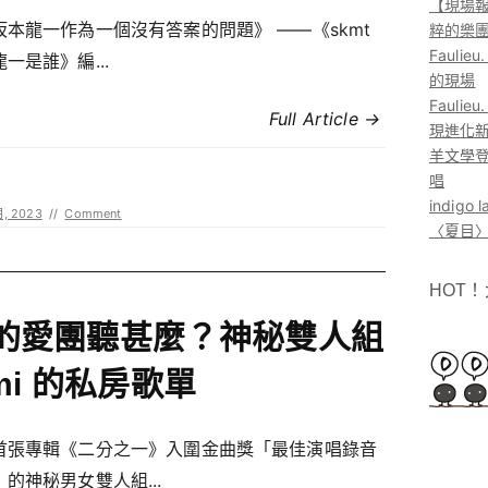
【現場報
坂本龍一作為一個沒有答案的問題》 ——《skmt
粹的樂
Faul
一是誰》編...
的現場
Faul
Full Article →
現進化
羊文學登
唱
indig
月, 2023
//
Comment
〈夏目〉
HOT
的愛團聽甚麼？神秘雙人組
imi 的私房歌單
首張專輯《二分之一》入圍金曲獎「最佳演唱錄音
的神秘男女雙人組...