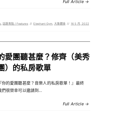
Full Article →
s
,
話題焦點 / Features
//
Elephant Gym
,
大象體操
//
16 5 月, 2022
的愛團聽甚麼？修齊（美秀
團）的私房歌單
『你的愛團聽甚麼？音樂人的私房歌單！』最終
們很榮幸可以邀請到...
Full Article →