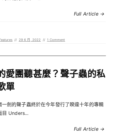
Full Article →
eatures
//
29 6 月, 2022
//
1 Comment
的愛團聽甚麼？聲子蟲的私
歌單
磨一劍的聲子蟲終於在今年發行了睽違十年的專輯
 Unders...
Full Article →