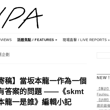
RVIEWS
話題焦點 / FEATURES
現場直擊 / LIVE REPORTS
薦企劃
搜尋
NEW
寄稿】當坂本龍一作為一個
【專訪
有答案的問題 ——《skmt
Faulieu.
【訪問】A
本龍一是誰》編輯小記
歲前最