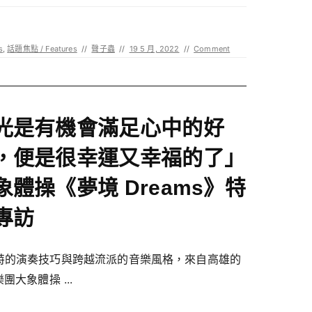
s
,
話題焦點 / Features
//
聲子蟲
//
19 5 月, 2022
//
Comment
光是有機會滿足心中的好
，便是很幸運又幸福的了」
象體操《夢境 Dreams》特
專訪
特的演奏技巧與跨越流派的音樂風格，來自高雄的
樂團大象體操 ...