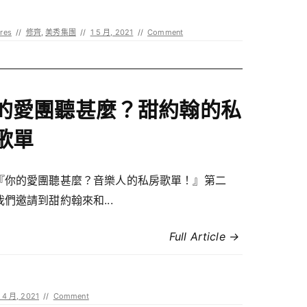
res
//
修齊
,
美秀集團
//
1 5 月, 2021
//
Comment
的愛團聽甚麼？甜約翰的私
歌單
『你的愛團聽甚麼？音樂人的私房歌單！』第二
們邀請到甜約翰來和...
Full Article →
 4 月, 2021
//
Comment