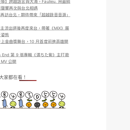
導】跨越語言與大海，Faulieu. 用最純
團聲響再次與台北相遇
ieu. 再訪台北，期待帶來「超越錄音音源」
ieu. 主流出道後再度來台，帶著《MiX》展
新姿態
上金曲獎舞台，10 月首度前進高雄開
o la End 第 9 張專輯《満ちた紫》主打歌
MV 公開
！大家都在看！