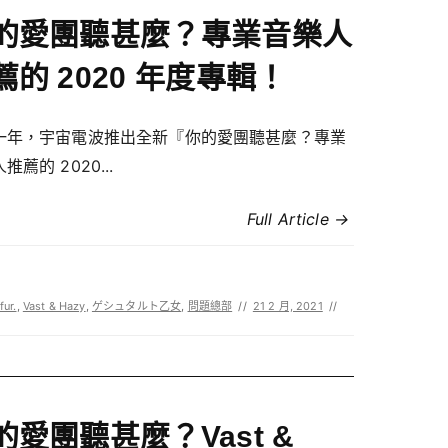
的愛團聽甚麼？專業音樂人
薦的 2020 年度專輯！
一年，宇宙電波推出全新『你的愛團聽甚麼？專業
推薦的 2020...
Full Article →
fur.
,
Vast & Hazy
,
ゲシュタルト乙女
,
問題總部
//
21 2 月, 2021
//
的愛團聽甚麼？Vast &