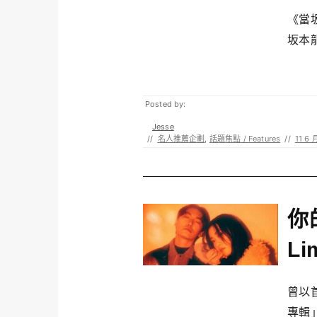
《當
坂本龍
Posted by:
Jesse
//
名人推薦企劃
,
話題焦點 / Features
//
11 6 
你
L
曾以
專輯」