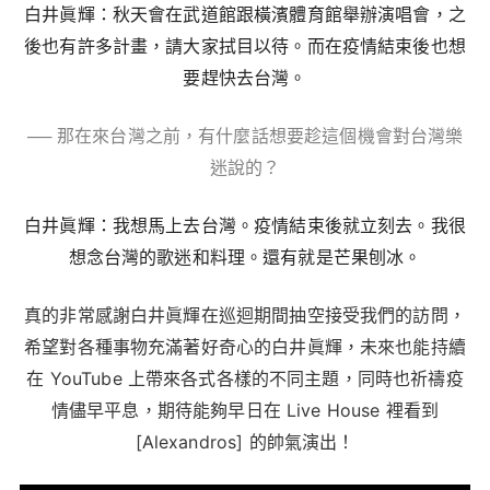
白井眞輝：秋天會在武道館跟橫濱體育館舉辦演唱會，之
後也有許多計畫，請大家拭目以待。而在疫情結束後也想
要趕快去台灣。
── 那在來台灣之前，有什麼話想要趁這個機會對台灣樂
迷說的？
白井眞輝：我想馬上去台灣。疫情結束後就立刻去。我很
想念台灣的歌迷和料理。還有就是芒果刨冰。
真的非常感謝白井眞輝在巡迴期間抽空接受我們的訪問，
希望對各種事物充滿著好奇心的白井眞輝，未來也能持續
在 YouTube 上帶來各式各樣的不同主題，同時也祈禱
疫
情儘早平息，期待能夠早日在 Live House 裡看到
[Alexandros] 的帥氣演出！