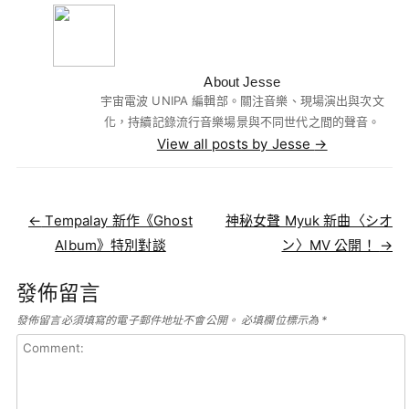
About Jesse
宇宙電波 UNIPA 編輯部。關注音樂、現場演出與次文
化，持續記錄流行音樂場景與不同世代之間的聲音。
View all posts by Jesse
→
Post navigation
←
Tempalay 新作《Ghost
神秘女聲 Myuk 新曲〈シオ
Album》特別對談
ン〉MV 公開！
→
發佈留言
發佈留言必須填寫的電子郵件地址不會公開。
必填欄位標示為
*