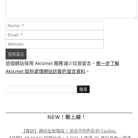
這個網站採用 Akismet 服務減少垃圾留言。
進一步了解
Akismet 如何處理網站訪客的留言資料
。
搜尋
搜尋
NEW！剛上線！
【專訪】邁向全新階段！混合不同色彩的 Faulieu.
【訪問】AKASAKI 快閃台北，3,000 人見證 20 歲前最後一場演