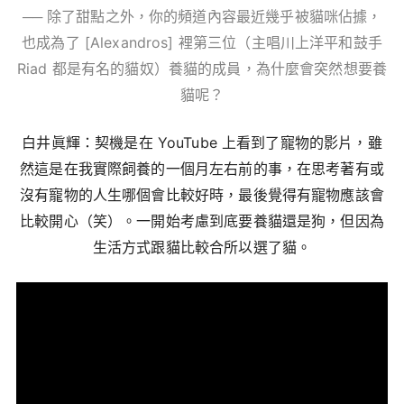
── 除了甜點之外，你的頻道內容最近幾乎被貓咪佔據，
也成為了 [Alexandros] 裡第三位（主唱川上洋平和鼓手
Riad 都是有名的貓奴）養貓的成員，為什麼會突然想要養
貓呢？
白井眞輝：契機是在 YouTube 上看到了寵物的影片，雖
然這是在我實際飼養的一個月左右前的事，在思考著有或
沒有寵物的人生哪個會比較好時，最後覺得有寵物應該會
比較開心（笑）。一開始考慮到底要養貓還是狗，但因為
生活方式跟貓比較合所以選了貓。