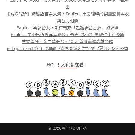
出
【現場報導】跨越語言與大海，Faulieu. 用最純粹的樂團聲響再次
與台北相遇
Faulieu. 再訪台北，期待帶來「超越錄音音源」的現場
Faulieu. 主流出道後再度來台，帶著《MiX》展現進化新姿態
羊文學登上金曲獎舞台，10 月首度前進高雄開唱
indigo la End 第 9 張專輯《満ちた紫》主打歌〈夏目〉MV 公開
HOT！大家都在看！
© 2026
宇宙電波 UNIPA