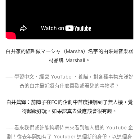
白井家的貓叫做マーシャ（Marsha）名字的由來是音樂器
材品牌 Marshall。
── 學習中文、經營 YouTuber、養貓，對各種事物充滿好
奇的白井最近還有什麼喜歡或著迷的事物嗎？
白井眞輝：前陣子在FC的企劃中首度接觸到了無人機，覺
得超級好玩。如果認真去做應該會很有趣。
── 看來我們或許能夠期待未來看到無人機的 YouTube 企
劃！從去年開始有了 Youtuber 這個新的身份，以這個身