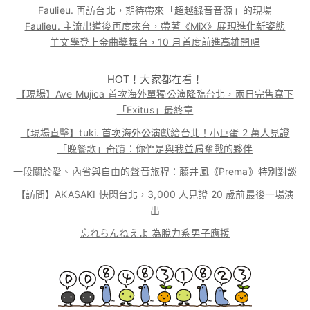
Faulieu. 再訪台北，期待帶來「超越錄音音源」的現場
Faulieu. 主流出道後再度來台，帶著《MiX》展現進化新姿態
羊文學登上金曲獎舞台，10 月首度前進高雄開唱
HOT！大家都在看！
【現場】Ave Mujica 首次海外單獨公演降臨台北，兩日完售寫下
「Exitus」最終章
【現場直擊】tuki. 首次海外公演獻給台北！小巨蛋 2 萬人見證
「晚餐歌」奇蹟：你們是與我並肩奮戰的夥伴
一段關於愛、內省與自由的聲音旅程：藤井風《Prema》特別對談
【訪問】AKASAKI 快閃台北，3,000 人見證 20 歲前最後一場演
出
忘れらんねえよ 為脫力系男子應援