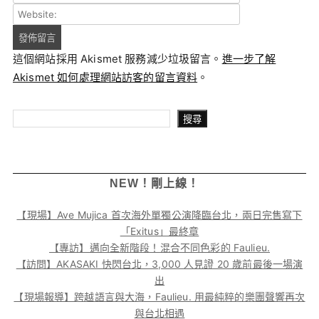
這個網站採用 Akismet 服務減少垃圾留言。
進一步了解
Akismet 如何處理網站訪客的留言資料
。
搜尋
搜尋
NEW！剛上線！
【現場】Ave Mujica 首次海外單獨公演降臨台北，兩日完售寫下
「Exitus」最終章
【專訪】邁向全新階段！混合不同色彩的 Faulieu.
【訪問】AKASAKI 快閃台北，3,000 人見證 20 歲前最後一場演
出
【現場報導】跨越語言與大海，Faulieu. 用最純粹的樂團聲響再次
與台北相遇