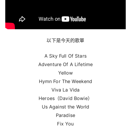
以下是今天的歌單
A Sky Full Of Stars
Adventure Of A Lifetime
Yellow
Hymn For The Weekend
Viva La Vida
Heroes（David Bowie）
Us Against the World
Paradise
Fix You