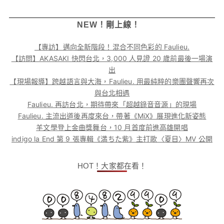
NEW！剛上線！
【專訪】邁向全新階段！混合不同色彩的 Faulieu.
【訪問】AKASAKI 快閃台北，3,000 人見證 20 歲前最後一場演
出
【現場報導】跨越語言與大海，Faulieu. 用最純粹的樂團聲響再次
與台北相遇
Faulieu. 再訪台北，期待帶來「超越錄音音源」的現場
Faulieu. 主流出道後再度來台，帶著《MiX》展現進化新姿態
羊文學登上金曲獎舞台，10 月首度前進高雄開唱
indigo la End 第 9 張專輯《満ちた紫》主打歌〈夏目〉MV 公開
HOT！大家都在看！