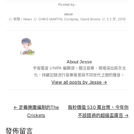
Posted by:
Jesse
//
新聞 / News
//
CHRIS MARTIN
,
Coldplay
,
David Bowie
//
3 2 月, 2016
About Jesse
宇宙電波 UNIPA 編輯部。關注音樂、現場演出與次文
化，持續記錄流行音樂場景與不同世代之間的聲音。
View all posts by Jesse
→
Post navigation
←
定義樂團編制的The
每秒價值 530 萬台幣，今年你
Crickets
不該錯過的超級盃廣告
→
發佈留言