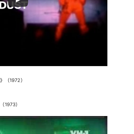
ust》（1972）
s》（1973）