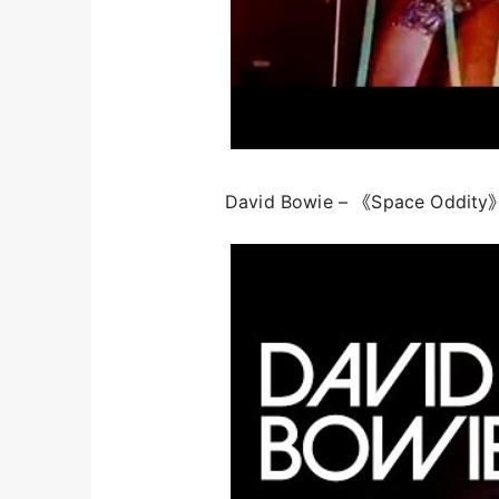
David Bowie – 《Space Oddit