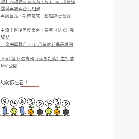
導】跨越語言與大海，Faulieu. 用最純
團聲響再次與台北相遇
ieu. 再訪台北，期待帶來「超越錄音音源」
ieu. 主流出道後再度來台，帶著《MiX》展
新姿態
上金曲獎舞台，10 月首度前進高雄開
o la End 第 9 張專輯《満ちた紫》主打歌
MV 公開
！大家都在看！