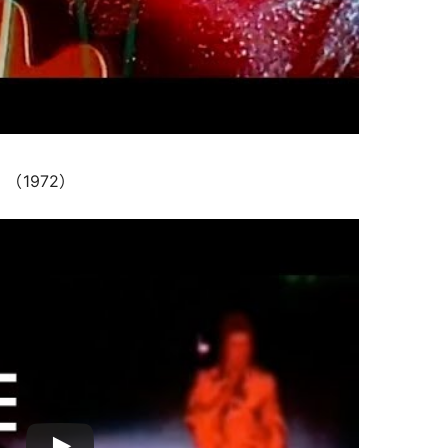
y》（1972）