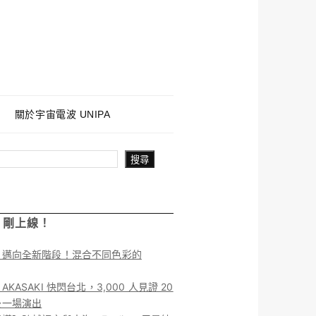
關於宇宙電波 UNIPA
搜尋
！剛上線！
】邁向全新階段！混合不同色彩的
KASAKI 快閃台北，3,000 人見證 20
後一場演出