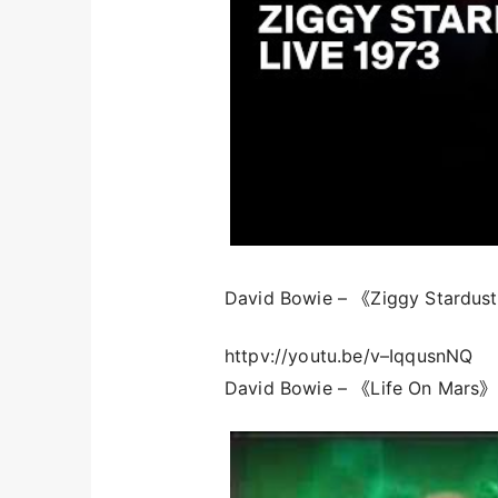
David Bowie – 《Ziggy Stard
httpv://youtu.be/v–IqqusnNQ
David Bowie – 《Life On Mar