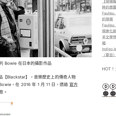
【現場報
粹的樂
Faul
的現場
Faul
現進化
羊文學登
唱
indig
〈夏目〉
Bowie 在日本的攝影作品
HOT
【Blackstar】，音樂歷史上的傳奇人物
d Bowie，在 2016 年 1 月 11 日，透過
官方
息。