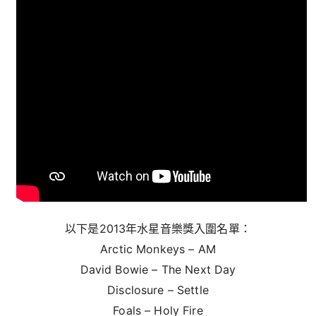
以下是2013年水星音樂獎入圍名單：
Arctic Monkeys – AM
David Bowie – The Next Day
Disclosure – Settle
Foals – Holy Fire