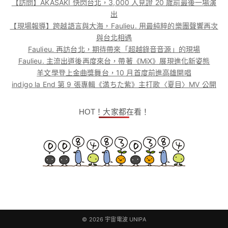
【訪問】AKASAKI 快閃台北，3,000 人見證 20 歲前最後一場演
出
【現場報導】跨越語言與大海，Faulieu. 用最純粹的樂團聲響再次
與台北相遇
Faulieu. 再訪台北，期待帶來「超越錄音音源」的現場
Faulieu. 主流出道後再度來台，帶著《MiX》展現進化新姿態
羊文學登上金曲獎舞台，10 月首度前進高雄開唱
indigo la End 第 9 張專輯《満ちた紫》主打歌〈夏目〉MV 公開
HOT！大家都在看！
© 2026
宇宙電波 UNIPA