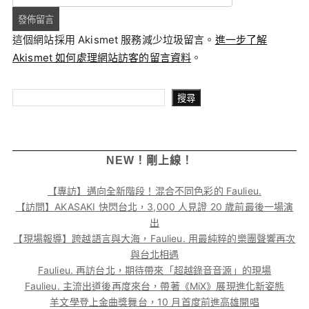
這個網站採用 Akismet 服務減少垃圾留言。
進一步了解
Akismet 如何處理網站訪客的留言資料
。
搜尋
搜尋
NEW！剛上線！
【專訪】邁向全新階段！混合不同色彩的 Faulieu.
【訪問】AKASAKI 快閃台北，3,000 人見證 20 歲前最後一場演
出
【現場報導】跨越語言與大海，Faulieu. 用最純粹的樂團聲響再次
與台北相遇
Faulieu. 再訪台北，期待帶來「超越錄音音源」的現場
Faulieu. 主流出道後再度來台，帶著《MiX》展現進化新姿態
羊文學登上金曲獎舞台，10 月首度前進高雄開唱