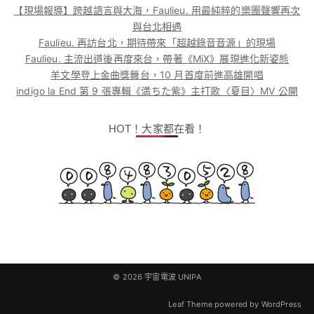
【現場報導】跨越語言與大海，Faulieu. 用最純粹的樂團聲響再次
與台北相遇
Faulieu. 再訪台北，期待帶來「超越錄音音源」的現場
Faulieu. 主流出道後再度來台，帶著《MiX》展現進化新姿態
羊文學登上金曲獎舞台，10 月首度前進高雄開唱
indigo la End 第 9 張專輯《満ちた紫》主打歌〈夏目〉MV 公開
HOT！大家都在看！
© 2026
宇宙電波 UNIPA
Leaf Theme
powered by
WordPress