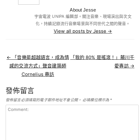
About Jesse
宇宙電波 UNIPA 編輯部。關注音樂、現場演出與次文
化，持續記錄流行音樂場景與不同世代之間的聲音。
View all posts by Jesse
→
Post navigation
←
「音樂能超越語言，成為情
「我的 80% 是搖滾！」藤川千
感的交流方式」聲音建築師
愛專訪
→
Cornelius 專訪
發佈留言
發佈留言必須填寫的電子郵件地址不會公開。
必填欄位標示為
*