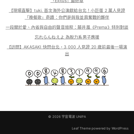
「Exitus」最終章
【現場直擊】tuki. 首次海外公演獻給台北！小巨蛋 2 萬人見證
「晚餐歌」奇蹟：你們是與我並肩奮戰的夥伴
一段關於愛、內省與自由的聲音旅程：藤井風《Prema》特別對談
忘れらんねえよ 為脫力系男子應援
【訪問】AKASAKI 快閃台北，3,000 人見證 20 歲前最後一場演
出
© 2026
宇宙電波 UNIPA
Leaf Theme
powered by
WordPress