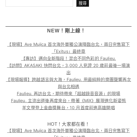
搜尋
搜尋
NEW！剛上線！
【現場】Ave Mujica 首次海外單獨公演降臨台北，兩日完售寫下
「Exitus」最終章
【專訪】邁向全新階段！混合不同色彩的 Faulieu.
【訪問】AKASAKI 快閃台北，3,000 人見證 20 歲前最後一場演
出
【現場報導】跨越語言與大海，Faulieu. 用最純粹的樂團聲響再次
與台北相遇
Faulieu. 再訪台北，期待帶來「超越錄音音源」的現場
Faulieu. 主流出道後再度來台，帶著《MiX》展現進化新姿態
羊文學登上金曲獎舞台，10 月首度前進高雄開唱
HOT！大家都在看！
【現場】Ave Mujica 首次海外單獨公演降臨台北，兩日完售寫下