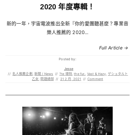
2020 年度專輯！
新的一年，宇宙電波推出全新『你的愛團聽甚麼？專業音
樂人推薦的 2020...
Full Article →
Posted by:
Jesse
//
名人推薦企劃
,
新聞 / News
//
?te 壞特
,
the fur.
,
Vast & Hazy
,
ゲシュタルト
乙女
,
問題總部
//
21 2 月, 2021
//
Comment