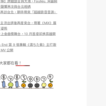
導】跨越語言與大海，Faulieu. 用最純
團聲響再次與台北相遇
ieu. 再訪台北，期待帶來「超越錄音音源」
ieu. 主流出道後再度來台，帶著《MiX》展
新姿態
上金曲獎舞台，10 月首度前進高雄開
o la End 第 9 張專輯《満ちた紫》主打歌
MV 公開
！大家都在看！