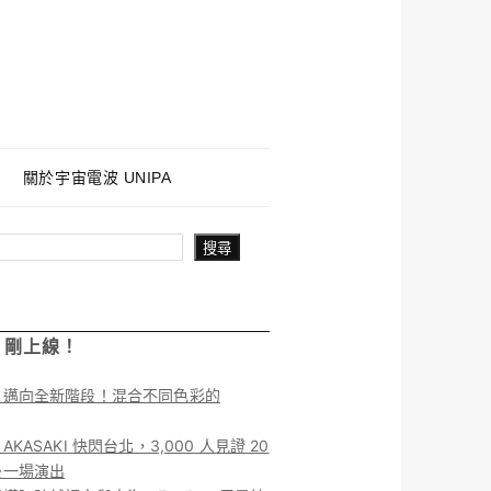
關於宇宙電波 UNIPA
搜尋
！剛上線！
】邁向全新階段！混合不同色彩的
KASAKI 快閃台北，3,000 人見證 20
後一場演出