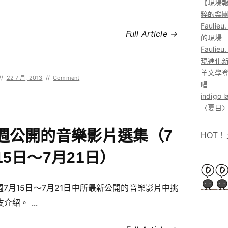
【現場報
粹的樂
Faul
Full Article →
的現場
Faul
現進化
羊文學登
//
22 7 月, 2013
//
Comment
唱
indig
〈夏目〉
週公開的音樂影片選集（7
HOT
15日～7月21日）
週7月15日～7月21日中所最新公開的音樂影片中挑
支介紹。 ...