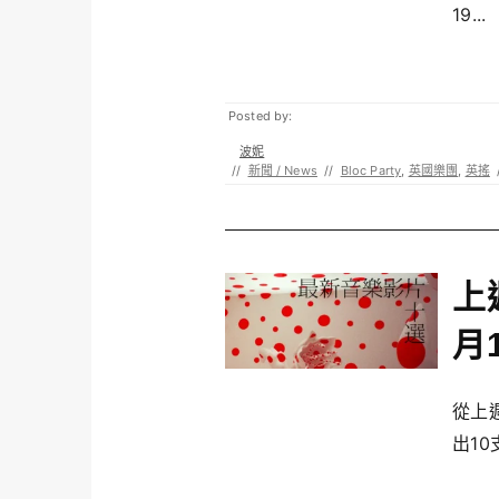
19...
Posted by:
波妮
//
新聞 / News
//
Bloc Party
,
英國樂團
,
英搖
上
月
從上
出10