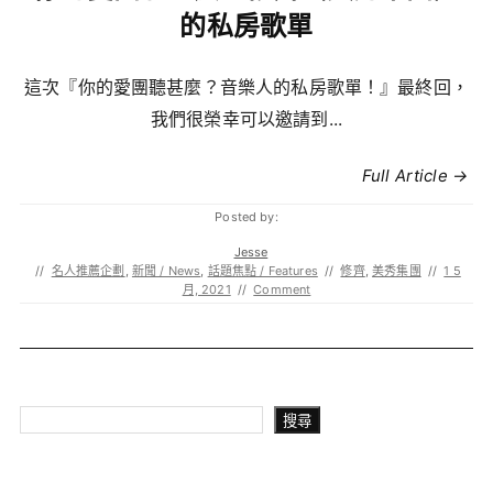
的私房歌單
這次『你的愛團聽甚麼？音樂人的私房歌單！』最終回，
我們很榮幸可以邀請到...
Full Article →
Posted by:
Jesse
//
名人推薦企劃
,
新聞 / News
,
話題焦點 / Features
//
修齊
,
美秀集團
//
1 5
月, 2021
//
Comment
搜尋
搜尋