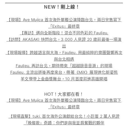
NEW！剛上線！
【現場】Ave Mujica 首次海外單獨公演降臨台北，兩日完售寫下
「Exitus」最終章
【專訪】邁向全新階段！混合不同色彩的 Faulieu.
【訪問】AKASAKI 快閃台北，3,000 人見證 20 歲前最後一場演
出
【現場報導】跨越語言與大海，Faulieu. 用最純粹的樂團聲響再次
與台北相遇
Faulieu. 再訪台北，期待帶來「超越錄音音源」的現場
Faulieu. 主流出道後再度來台，帶著《MiX》展現進化新姿態
羊文學登上金曲獎舞台，10 月首度前進高雄開唱
HOT！大家都在看！
【現場】Ave Mujica 首次海外單獨公演降臨台北，兩日完售寫下
「Exitus」最終章
【現場直擊】tuki. 首次海外公演獻給台北！小巨蛋 2 萬人見證
「晚餐歌」奇蹟：你們是與我並肩奮戰的夥伴