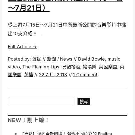
～7月21日）
從上週7月15日～7月21日中所最新公開的音樂影片中挑
出10支介紹。 ...
Full Article →
Posted by:
波妮
//
新聞 / News
//
David Bowie
,
music
video
,
The Flaming Lips
,
另類搖滾
,
搖滾樂
,
美國樂團
,
英
國樂團
,
英搖
//
22 7 月, 2013
//
1 Comment
搜尋
搜尋
NEW！剛上線！
【專訪】邁向全新階段！混合不同色彩的 Faulieu.