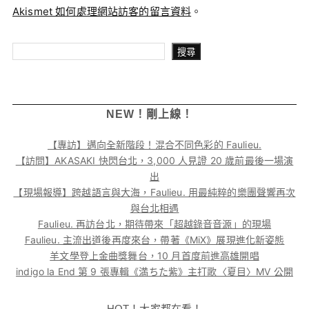
Akismet 如何處理網站訪客的留言資料
。
搜尋
搜尋
NEW！剛上線！
【專訪】邁向全新階段！混合不同色彩的 Faulieu.
【訪問】AKASAKI 快閃台北，3,000 人見證 20 歲前最後一場演
出
【現場報導】跨越語言與大海，Faulieu. 用最純粹的樂團聲響再次
與台北相遇
Faulieu. 再訪台北，期待帶來「超越錄音音源」的現場
Faulieu. 主流出道後再度來台，帶著《MiX》展現進化新姿態
羊文學登上金曲獎舞台，10 月首度前進高雄開唱
indigo la End 第 9 張專輯《満ちた紫》主打歌〈夏目〉MV 公開
HOT！大家都在看！