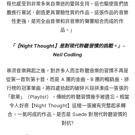
程也感受到非常多來自樂迷的愛與支持，這也驅使我們放
膽進行嘗試，創造更具實驗性質的作品，這張作品的音樂
性更強，是完全由音樂和非音樂的聲響組合而成的作
品。」
「【Night Thought】是對現代聆聽習慣的挑戰。」-
Neil Codling
串流音樂興起之後，對許多人而言聆聽音樂的習慣不再是
從第一首到第十首，而是 A 團的金曲、B 團的暢銷曲、排
行榜的冠軍單曲，將四處拾起的破碎片段拼湊成一張張的
「歌單」（Playlist），傳統的聆聽習慣幾乎被遺忘。相當
令人好奇【Night Thought】這樣一張擁有完整起承轉
合，一氣呵成的作品，是否是 Suede 對現代聆聽習慣的
對抗?