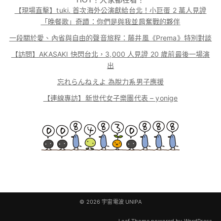
【現場直擊】tuki. 首次海外公演獻給台北！小巨蛋 2 萬人見證
「晚餐歌」奇蹟：你們是與我並肩奮戰的夥伴
一段關於愛、內省與自由的聲音旅程：藤井風《Prema》特別對談
【訪問】AKASAKI 快閃台北，3,000 人見證 20 歲前最後一場演
出
忘れらんねえよ 為脫力系男子應援
【連線專訪】新世代女子樂團代表 – yonige
© 2026
宇宙電波 UNIPA