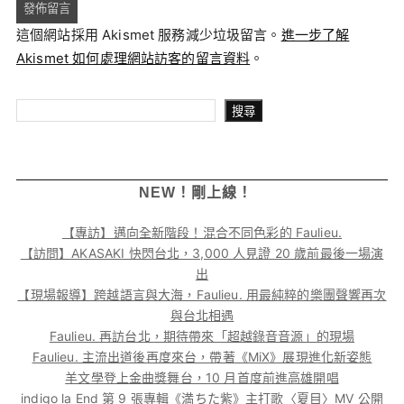
這個網站採用 Akismet 服務減少垃圾留言。
進一步了解
Akismet 如何處理網站訪客的留言資料
。
搜尋
搜尋
NEW！剛上線！
【專訪】邁向全新階段！混合不同色彩的 Faulieu.
【訪問】AKASAKI 快閃台北，3,000 人見證 20 歲前最後一場演
出
【現場報導】跨越語言與大海，Faulieu. 用最純粹的樂團聲響再次
與台北相遇
Faulieu. 再訪台北，期待帶來「超越錄音音源」的現場
Faulieu. 主流出道後再度來台，帶著《MiX》展現進化新姿態
羊文學登上金曲獎舞台，10 月首度前進高雄開唱
indigo la End 第 9 張專輯《満ちた紫》主打歌〈夏目〉MV 公開