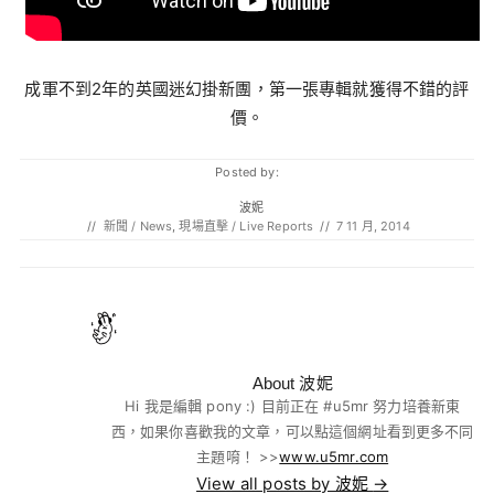
成軍不到2年的英國迷幻掛新團，第一張專輯就獲得不錯的評
價。
Posted by:
波妮
//
新聞 / News
,
現場直擊 / Live Reports
//
7 11 月, 2014
About 波妮
Hi 我是編輯 pony :) 目前正在 #u5mr 努力培養新東
西，如果你喜歡我的文章，可以點這個網址看到更多不同
主題唷！ >>
www.u5mr.com
View all posts by 波妮
→