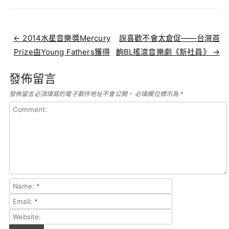
Post navigation
←
2014水星音樂獎Mercury
說喜歡不會太倉促——台灣首
Prize由Young Fathers獲得
齣BL搖滾音樂劇《新社員》
→
發佈留言
發佈留言必須填寫的電子郵件地址不會公開。
必填欄位標示為
*