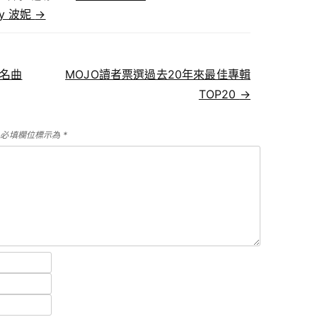
 by 波妮
→
ed名曲
MOJO讀者票選過去20年來最佳專輯
TOP20
→
必填欄位標示為
*