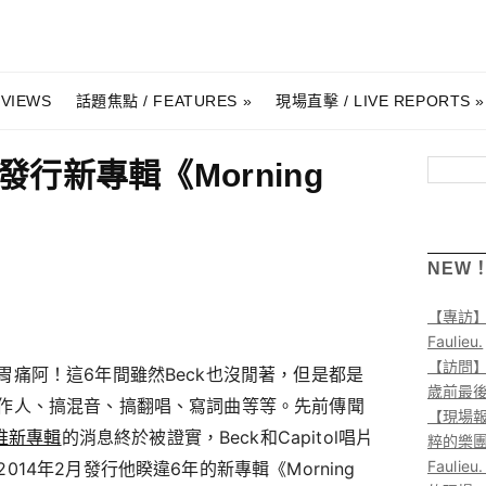
RVIEWS
話題焦點 / FEATURES
現場直擊 / LIVE REPORTS
發行新專輯《Morning
搜尋
NEW
【專訪
Faulieu.
【訪問】A
痛阿！這6年間雖然Beck也沒閒著，但是都是
歲前最
作人、搞混音、搞翻唱、寫詞曲等等。先前傳聞
【現場報
推新專輯
的消息終於被證實，Beck和Capitol唱片
粹的樂
Faul
14年2月發行他睽違6年的新專輯《Morning