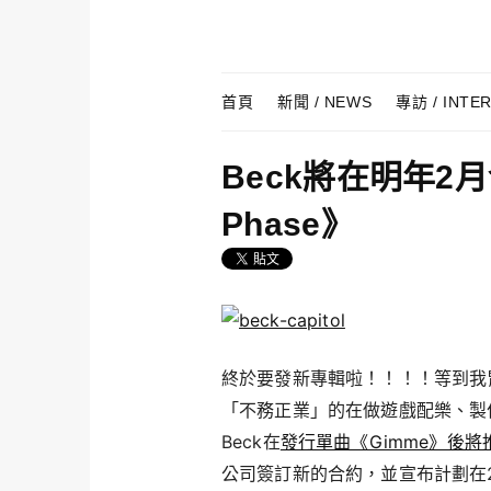
Skip to content
Menu
首頁
新聞 / NEWS
專訪 / INTE
Beck將在明年2月
Phase》
終於要發新專輯啦！！！！等到我胃
「不務正業」的在做遊戲配樂、製
Beck在
發行單曲《Gimme》後將
公司簽訂新的合約，並宣布計劃在20