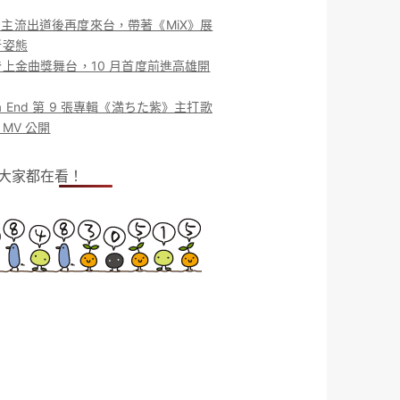
ieu. 主流出道後再度來台，帶著《MiX》展
新姿態
上金曲獎舞台，10 月首度前進高雄開
o la End 第 9 張專輯《満ちた紫》主打歌
MV 公開
！大家都在看！