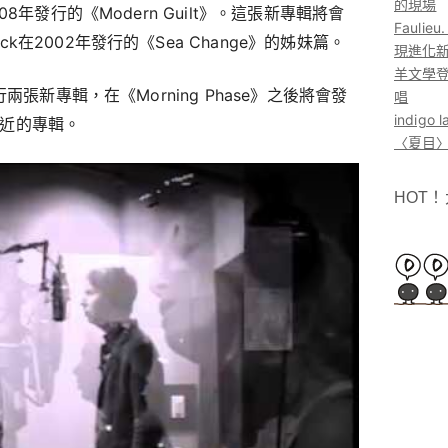
的現場
8年發行的《Modern Guilt》。這張新專輯將會
Faul
在2002年發行的《Sea Change》的姊妹篇。
現進化
羊文學登
兩張新專輯，在《Morning Phase》之後將會發
唱
indig
》相近的專輯。
〈夏目〉
HOT