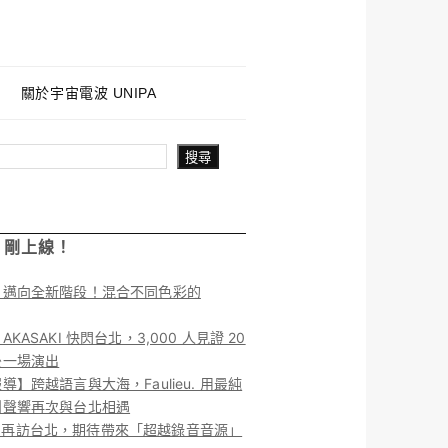
關於宇宙電波 UNIPA
搜尋
！剛上線！
】邁向全新階段！混合不同色彩的
KASAKI 快閃台北，3,000 人見證 20
後一場演出
導】跨越語言與大海，Faulieu. 用最純
團聲響再次與台北相遇
ieu. 再訪台北，期待帶來「超越錄音音源」