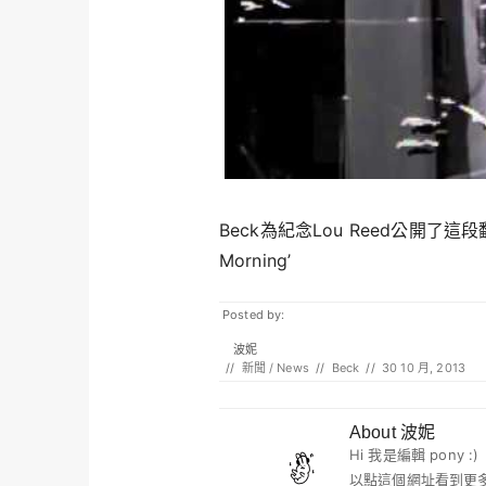
Beck為紀念Lou Reed公開了這段翻唱影
Morning’
Posted by:
波妮
//
新聞 / News
//
Beck
//
30 10 月, 2013
About 波妮
Hi 我是編輯 pony
以點這個網址看到更多