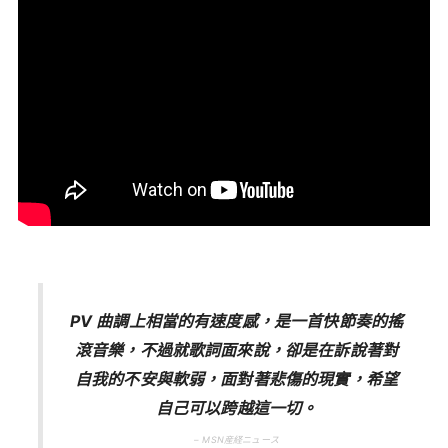
PV 曲調上相當的有速度感，是一首快節奏的搖
滾音樂，不過就歌詞面來說，卻是在訴說著對
自我的不安與軟弱，面對著悲傷的現實，希望
自己可以跨越這一切。
– MSN産経ニュース