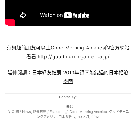
有興趣的朋友可以上Good Morning America的官方網站
看看:
http://goodmorningamerica.jp/
延伸閱讀：
日本網友推薦 2013年絕不能錯過的日本搖滾
樂團
Posted by:
波妮
//
新聞 / News
,
話題焦點 / Features
//
Good Morning America
,
グッドモーニ
ングアメリカ
,
日本樂團
//
19 7 月, 2013