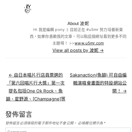
About 波妮
Hi 我是編輯 pony :) 目前正在 #u5mr 努力培養新東
西，如果你喜歡我的文章，可以點這個網址看到更多不同
主題唷！ >>
www.u5mr.com
View all posts by 波妮
→
Post navigation
←
由日本唱片行店員票選的
Sakanaction(魚韻) 可自由編
「第六回唱片行大獎」第一次
輯演唱會畫面的特設網站公
提名包括One Ok Rock、魚
開！
→
韻、星野源、[Champagne]等
發佈留言
發佈留言必須填寫的電子郵件地址不會公開。
必填欄位標示為
*