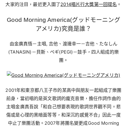
大家的注目，最近更入圍了
2014唱片行大獎第一回提名
。
Good Morning America(グッドモーニング
アメリカ)究竟是誰？
由金廣真悟－主唱, 吉他、渡邊幸一－吉他、たなしん
(TANASIN)－貝斯、ペギ(PEGI)－鼓手，四人組成的樂
團。
2001年和東京都八王子市的某高中與朋友一起組成了樂團
前身，當初唱的是英文歌詞的龐克音樂，擔任作詞作曲的
主唱金廣真吾說「和自己想要表現的歌詞世界觀不同。悲
傷或是心理的黑暗面等等，和深沉的感覺不合」因此一度
中止了樂團活動。2007年將團名變更成Good Morning