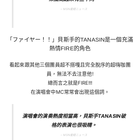
– MSN産経ニュース
「ファイヤー！！」貝斯手的TANASIN是一個充滿
熱情FIRE的角色
看起來跟其他三個團員超不搭嘎且完全脫序的超嗨咖團
員，無法不去注意他!
總而言之就是FIRE!!!
在演唱會中MC常常會出現這個詞。
演唱會的演奏熱度相當高，貝斯手TANASIN破
格的表演也很吸睛。
– MSN産経ニュース