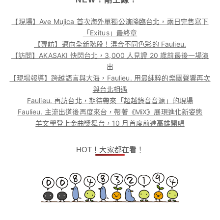
【現場】Ave Mujica 首次海外單獨公演降臨台北，兩日完售寫下
「Exitus」最終章
【專訪】邁向全新階段！混合不同色彩的 Faulieu.
【訪問】AKASAKI 快閃台北，3,000 人見證 20 歲前最後一場演
出
【現場報導】跨越語言與大海，Faulieu. 用最純粹的樂團聲響再次
與台北相遇
Faulieu. 再訪台北，期待帶來「超越錄音音源」的現場
Faulieu. 主流出道後再度來台，帶著《MiX》展現進化新姿態
羊文學登上金曲獎舞台，10 月首度前進高雄開唱
HOT！大家都在看！