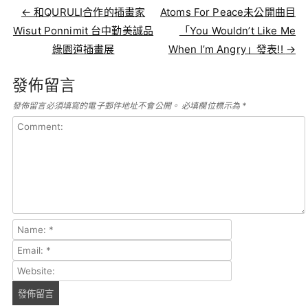
Post navigation
←
和QURULI合作的插畫家
Atoms For Peace未公開曲目
Wisut Ponnimit 台中勤美誠品
「You Wouldn’t Like Me
綠園道插畫展
When I’m Angry」發表!!
→
發佈留言
發佈留言必須填寫的電子郵件地址不會公開。
必填欄位標示為
*