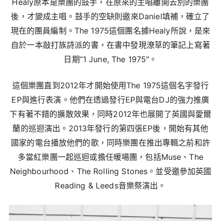
Healy原本是樂團的鼓手，在原來的主唱離開去別的樂團
後，才變成主唱。鼓手的空缺則邀來Daniel填補，確立了
現在的團員編制。The 1975這個團名據Healy所說，是來
自於一本敲打族詩派的書，在書中發現潦草的筆記上寫著
日期”1 June, The 1975″。
這個樂團直到2012年才開始使用The 1975這個名字發行
EP與進行表演。他們在透過發行EP與電台DJ的強力推廣
下有著不錯的擴散效果，同時2012年也展開了英國與愛爾
蘭的巡迴演出。2013年發行的第四張EP後，開始有其他
國家的電台播放他們的歌，同時樂團在推出專輯之前和許
多當紅樂團一起巡迴或擔任暖場團，包括Muse、The
Neighbourhood、The Rolling Stones。並受邀參加英國
Reading & Leeds音樂祭演出。