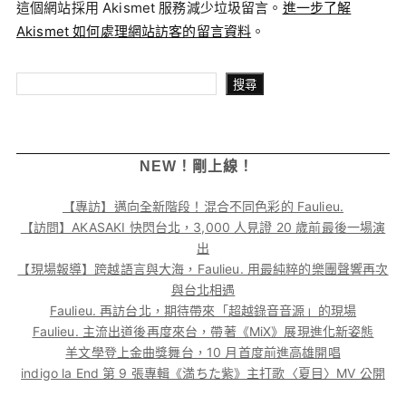
這個網站採用 Akismet 服務減少垃圾留言。
進一步了解
Akismet 如何處理網站訪客的留言資料
。
搜尋
搜尋
NEW！剛上線！
【專訪】邁向全新階段！混合不同色彩的 Faulieu.
【訪問】AKASAKI 快閃台北，3,000 人見證 20 歲前最後一場演
出
【現場報導】跨越語言與大海，Faulieu. 用最純粹的樂團聲響再次
與台北相遇
Faulieu. 再訪台北，期待帶來「超越錄音音源」的現場
Faulieu. 主流出道後再度來台，帶著《MiX》展現進化新姿態
羊文學登上金曲獎舞台，10 月首度前進高雄開唱
indigo la End 第 9 張專輯《満ちた紫》主打歌〈夏目〉MV 公開